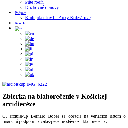
Púte rodín
Duchovné obnovy
Podpora
Klub priateľov bl. Anky Kolesárovej
Kontakt
Zbierka na blahorečenie v Košickej
arcidiecéze
O. arcibiskup Bernard Bober sa obracia na veriacich listom o
finančnú podporu na zabezpečenie slávnosti blahorečenia.