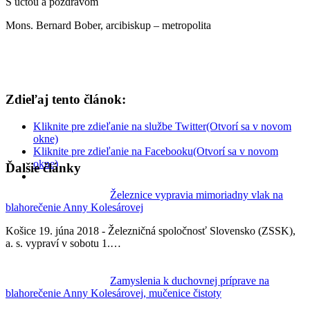
S úctou a pozdravom
Mons. Bernard Bober, arcibiskup – metropolita
Zdieľaj tento článok:
Kliknite pre zdieľanie na službe Twitter(Otvorí sa v novom
okne)
Kliknite pre zdieľanie na Facebooku(Otvorí sa v novom
okne)
Ďalšie články
Železnice vypravia mimoriadny vlak na
blahorečenie Anny Kolesárovej
Košice 19. júna 2018 - Železničná spoločnosť Slovensko (ZSSK),
a. s. vypraví v sobotu 1.…
Zamyslenia k duchovnej príprave na
blahorečenie Anny Kolesárovej, mučenice čistoty