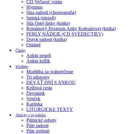
CD Večnosť vonia
Hymnus
Slza radosti (choreografia)
Spinká (pieseň)
Sila čistej lásky (kniha)
Románový životopis Anky Kolesárovej (kniha)
PERLY NÁDEJE (CD SVEDECTIEV)
Dotyk radosti (kniha)
Ostatné
Články
Ankin prsteň
Ankin krížik
Modlitby
Modlitba za svätorečenie
Tri zdravasy
DEVÄŤ DNÍ S ANKOU
Krížová cesta
Deviatnik
Venček
Kaplnka
LITURGICKE TEXTY
Aktivity v jej rodisku
Pútnické soboty
Púte radosti
Púte zrelosti