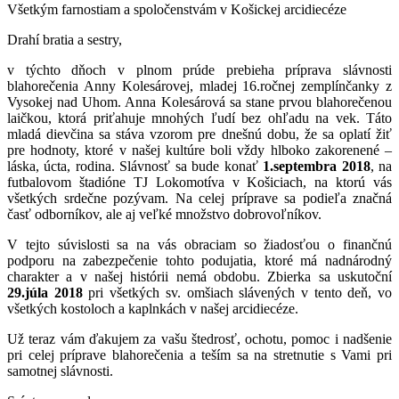
Všetkým farnostiam a spoločenstvám v Košickej arcidiecéze
Drahí bratia a sestry,
v týchto dňoch v plnom prúde prebieha príprava slávnosti
blahorečenia Anny Kolesárovej, mladej 16.ročnej zemplínčanky z
Vysokej nad Uhom. Anna Kolesárová sa stane prvou blahorečenou
laičkou, ktorá priťahuje mnohých ľudí bez ohľadu na vek. Táto
mladá dievčina sa stáva vzorom pre dnešnú dobu, že sa oplatí žiť
pre hodnoty, ktoré v našej kultúre boli vždy hlboko zakorenené –
láska, úcta, rodina. Slávnosť sa bude konať
1.septembra 2018
, na
futbalovom štadióne TJ Lokomotíva v Košiciach, na ktorú vás
všetkých srdečne pozývam. Na celej príprave sa podieľa značná
časť odborníkov, ale aj veľké množstvo dobrovoľníkov.
V tejto súvislosti sa na vás obraciam so žiadosťou o finančnú
podporu na zabezpečenie tohto podujatia, ktoré má nadnárodný
charakter a v našej histórii nemá obdobu. Zbierka sa uskutoční
29.júla 2018
pri všetkých sv. omšiach slávených v tento deň, vo
všetkých kostoloch a kaplnkách v našej arcidiecéze.
Už teraz vám ďakujem za vašu štedrosť, ochotu, pomoc i nadšenie
pri celej príprave blahorečenia a teším sa na stretnutie s Vami pri
samotnej slávnosti.