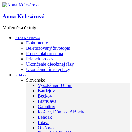
Anna Kolesárová
Mučeníčka čistoty
Anna Kolesárová
Dokumenty
Beletrizovaný životopis
Proces blahorečenia
Priebeh procesu
Ukončenie diecéznej fázy
Ukončenie rímskej fázy
Relikvie
Slovensko
Vysoká nad Uhom
Bardejov
Beckov
Bratislava
Gaboltov
Košice, Dóm sv. Alžbety
Lendak
Litava
Obišovce