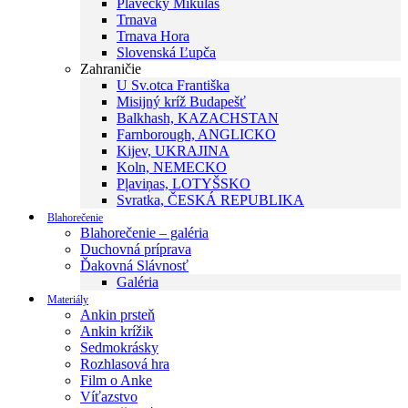
Plavecký Mikuláš
Trnava
Trnava Hora
Slovenská Ľupča
Zahraničie
U Sv.otca Františka
Misijný kríž Budapešť
Balkhash, KAZACHSTAN
Farnborough, ANGLICKO
Kijev, UKRAJINA
Koln, NEMECKO
Pļaviņas, LOTYŠSKO
Svratka, ČESKÁ REPUBLIKA
Blahorečenie
Blahorečenie – galéria
Duchovná príprava
Ďakovná Slávnosť
Galéria
Materiály
Ankin prsteň
Ankin krížik
Sedmokrásky
Rozhlasová hra
Film o Anke
Víťazstvo