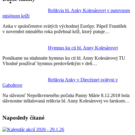
Relikvia bl. Anky Kolesárovej v putovnom
misijnom kríži
Anka v spoločenstve svätých východnej Európy. Pápež František
v novembri minulého roka požehnal kríž, ktorý putuje…
Hymnus ku cti bl. Anny Kolesárovej
Ponúkame na stiahnutie hymnus ku cti bl. Anny Kolesárovej TU
Vhodné používať hymnus predovšetkým v deň…
Relikvia Anky v Diecéznej svätyni v
Gaboltove
Na slávnosť Nepoškvrneného počatia Panny Márie 8.12.2018 bola
slávnostne inštalovaná relikvia bl. Anny Kolesárovej vo farskom…
Naposledy čítané