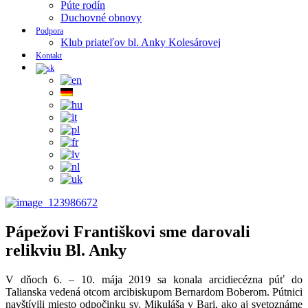
Púte rodín
Duchovné obnovy
Podpora
Klub priateľov bl. Anky Kolesárovej
Kontakt
Pápežovi Františkovi sme darovali
relikviu Bl. Anky
V dňoch 6. – 10. mája 2019 sa konala arcidiecézna púť do
Talianska vedená otcom arcibiskupom Bernardom Boberom. Pútnici
navštívili miesto odpočinku sv. Mikuláša v Bari, ako aj svetoznáme