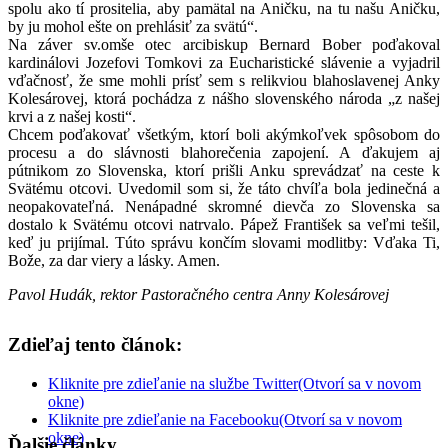
spolu ako tí prositelia, aby pamätal na Aničku, na tu našu Aničku,
by ju mohol ešte on prehlásiť za svätú“.
Na záver sv.omše otec arcibiskup Bernard Bober poďakoval
kardinálovi Jozefovi Tomkovi za Eucharistické slávenie a vyjadril
vďačnosť, že sme mohli prísť sem s relikviou blahoslavenej Anky
Kolesárovej, ktorá pochádza z nášho slovenského národa „z našej
krvi a z našej kosti“.
Chcem poďakovať všetkým, ktorí boli akýmkoľvek spôsobom do
procesu a do slávnosti blahorečenia zapojení. A ďakujem aj
pútnikom zo Slovenska, ktorí prišli Anku sprevádzať na ceste k
Svätému otcovi. Uvedomil som si, že táto chvíľa bola jedinečná a
neopakovateľná. Nenápadné skromné dievča zo Slovenska sa
dostalo k Svätému otcovi natrvalo. Pápež František sa veľmi tešil,
keď ju prijímal. Túto správu končím slovami modlitby: Vďaka Ti,
Bože, za dar viery a lásky. Amen.
Pavol Hudák, rektor Pastoračného centra Anny Kolesárovej
Zdieľaj tento článok:
Kliknite pre zdieľanie na službe Twitter(Otvorí sa v novom
okne)
Kliknite pre zdieľanie na Facebooku(Otvorí sa v novom
okne)
Ďalšie články