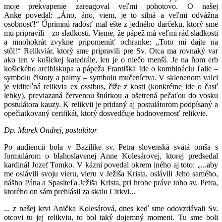
moje prekvapenie zareagoval veľmi pohotovo. O našej
Anke povedal: „Áno, áno, viem, je to silná a veľmi odvážna
osobnosť!“ Úprimnú radosť mal ešte z jedného darčeku, ktorý sme
mu pripravili – zo sladkostí. Vieme, že pápež má veľmi rád sladkosti
a mnohokrát zvykne pripomenúť ochranke: „Toto mi dajte na
stôl!“ Relikviár, ktorý sme pripravili pre Sv. Otca ma rovnaký var
ako ten v košickej katedrále, len je o niečo menší. Je na ňom erb
košického arcibiskupa a pápeža Františka Ide o kombináciu ľalie –
symbolu čistoty a palmy – symbolu mučeníctva. V sklenenom valci
je viditeľná relikvia ex ossibus, čiže z kosti (konkrétne ide o časť
lebky), previazaná červenou šnúrkou a ošetrená pečaťou do vosku
postulátora kauzy. K relikvii je pridaný aj postulátorom podpísaný a
opečiatkovaný cerifikát, ktorý dosvedčuje hodnovernosť relikvie.
Dp. Marek Ondrej, postulátor
Po audiencii bola v Bazilike sv. Petra slovenská svätá omša s
formulárom o blahoslavenej Anne Kolesárovej, ktorej predsedal
kardinál Jozef Tomko. V kázni povedal okrem iného aj toto: „...aby
me oslávili svoju vieru, vieru v Ježiša Krista, oslávili Jeho samého,
nášho Pána a Spasiteľa Ježiša Krista, pri hrobe práve toho sv. Petra,
ktorého on sám prehlásil za skalu Cirkvi...
... z našej krvi Anička Kolesárová, dnes keď sme odovzdávali Sv.
otcovi tu jej relikviu, to bol taký dojemný moment. Tu sme boli