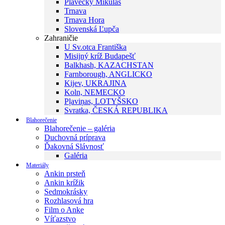
Plavecký Mikuláš
Trnava
Trnava Hora
Slovenská Ľupča
Zahraničie
U Sv.otca Františka
Misijný kríž Budapešť
Balkhash, KAZACHSTAN
Farnborough, ANGLICKO
Kijev, UKRAJINA
Koln, NEMECKO
Pļaviņas, LOTYŠSKO
Svratka, ČESKÁ REPUBLIKA
Blahorečenie
Blahorečenie – galéria
Duchovná príprava
Ďakovná Slávnosť
Galéria
Materiály
Ankin prsteň
Ankin krížik
Sedmokrásky
Rozhlasová hra
Film o Anke
Víťazstvo