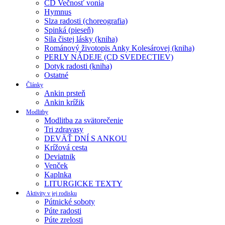
CD Večnosť vonia
Hymnus
Slza radosti (choreografia)
Spinká (pieseň)
Sila čistej lásky (kniha)
Románový životopis Anky Kolesárovej (kniha)
PERLY NÁDEJE (CD SVEDECTIEV)
Dotyk radosti (kniha)
Ostatné
Články
Ankin prsteň
Ankin krížik
Modlitby
Modlitba za svätorečenie
Tri zdravasy
DEVÄŤ DNÍ S ANKOU
Krížová cesta
Deviatnik
Venček
Kaplnka
LITURGICKE TEXTY
Aktivity v jej rodisku
Pútnické soboty
Púte radosti
Púte zrelosti