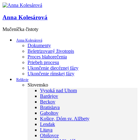
Anna Kolesárová
Mučeníčka čistoty
Anna Kolesárová
Dokumenty
Beletrizovaný životopis
Proces blahorečenia
Priebeh procesu
Ukončenie diecéznej fázy
Ukončenie rímskej fázy
Relikvie
Slovensko
Vysoká nad Uhom
Bardejov
Beckov
Bratislava
Gaboltov
Košice, Dóm sv. Alžbety
Lendak
Litava
Obišovce