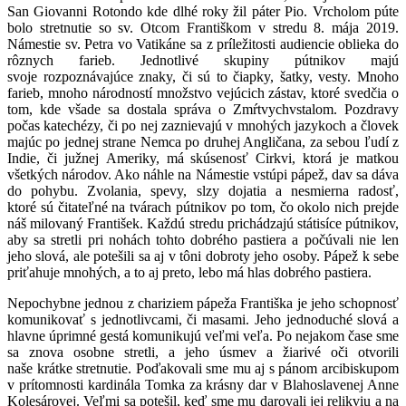
San Giovanni Rotondo kde dlhé roky žil páter Pio. Vrcholom púte
bolo stretnutie so sv. Otcom Františkom v stredu 8. mája 2019.
Námestie sv. Petra vo Vatikáne sa z príležitosti audiencie oblieka do
rôznych farieb. Jednotlivé skupiny pútnikov majú
svoje rozpoznávajúce znaky, či sú to čiapky, šatky, vesty. Mnoho
farieb, mnoho národností množstvo vejúcich zástav, ktoré svedčia o
tom, kde všade sa dostala správa o Zmŕtvychvstalom. Pozdravy
počas katechézy, či po nej zaznievajú v mnohých jazykoch a človek
majúc po jednej strane Nemca po druhej Angličana, za sebou ľudí z
Indie, či južnej Ameriky, má skúsenosť Cirkvi, ktorá je matkou
všetkých národov. Ako náhle na Námestie vstúpi pápež, dav sa dáva
do pohybu. Zvolania, spevy, slzy dojatia a nesmierna radosť,
ktoré sú čitateľné na tvárach pútnikov po tom, čo okolo nich prejde
náš milovaný František. Každú stredu prichádzajú státisíce pútnikov,
aby sa stretli pri nohách tohto dobrého pastiera a počúvali nie len
jeho slová, ale potešili sa aj v tôni dobroty jeho osoby. Pápež k sebe
priťahuje mnohých, a to aj preto, lebo má hlas dobrého pastiera.
Nepochybne jednou z chariziem pápeža Františka je jeho schopnosť
komunikovať s jednotlivcami, či masami. Jeho jednoduché slová a
hlavne úprimné gestá komunikujú veľmi veľa. Po nejakom čase sme
sa znova osobne stretli, a jeho úsmev a žiarivé oči otvorili
naše krátke stretnutie. Poďakovali sme mu aj s pánom arcibiskupom
v prítomnosti kardinála Tomka za krásny dar v Blahoslavenej Anne
Kolesárovej. Veľmi sa potešil, keď sme mu darovali jej relikviu a na