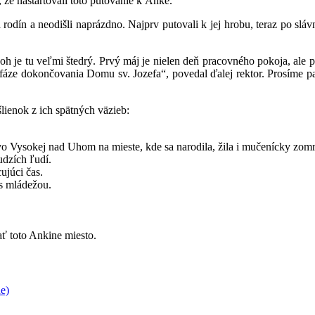
že naštartovali toto putovanie k Anke.“
odín a neodišli naprázdno. Najprv putovali k jej hrobu, teraz po slávn
oh je tu veľmi štedrý. Prvý máj je nielen deň pracovného pokoja, ale p
j fáze dokončovania Domu sv. Jozefa“, povedal ďalej rektor. Prosíme p
lienok z ich spätných väzieb:
vo Vysokej nad Uhom na mieste, kde sa narodila, žila i mučenícky zom
udzích ľudí.
ujúci čas.
s mládežou.
ať toto Ankine miesto.
ne)