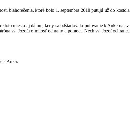
osti blahorečenia, ktoré bolo 1. septembra 2018 putujú už do kostola
re toto miesto aj dátum, kedy sa odštartovalo putovanie k Anke na sv.
atróna sv. Jozefa o milosť ochrany a pomoci. Nech sv. Jozef ochranca
rela Anka.