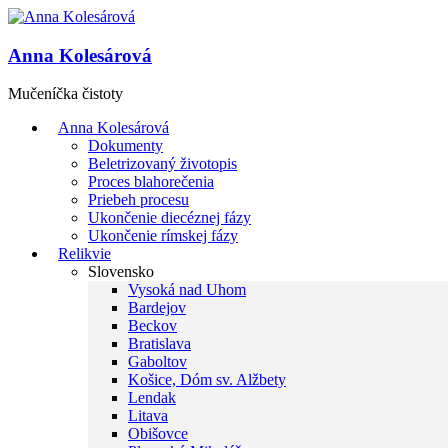
Anna Kolesárová
Mučeníčka čistoty
Anna Kolesárová
Dokumenty
Beletrizovaný životopis
Proces blahorečenia
Priebeh procesu
Ukončenie diecéznej fázy
Ukončenie rímskej fázy
Relikvie
Slovensko
Vysoká nad Uhom
Bardejov
Beckov
Bratislava
Gaboltov
Košice, Dóm sv. Alžbety
Lendak
Litava
Obišovce