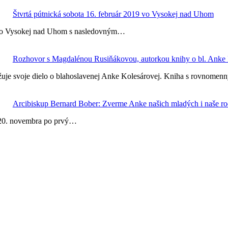
Štvrtá pútnická sobota 16. február 2019 vo Vysokej nad Uhom
9 vo Vysokej nad Uhom s nasledovným…
Rozhovor s Magdalénou Rusiňákovou, autorkou knihy o bl. Anke 
ižuje svoje dielo o blahoslavenej Anke Kolesárovej. Kniha s rovno
Arcibiskup Bernard Bober: Zverme Anke našich mladých i naše ro
 20. novembra po prvý…