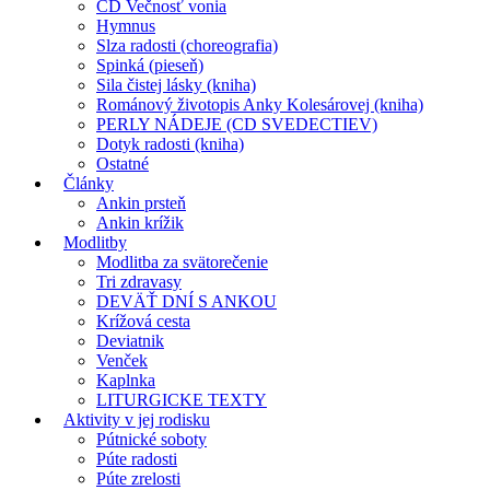
CD Večnosť vonia
Hymnus
Slza radosti (choreografia)
Spinká (pieseň)
Sila čistej lásky (kniha)
Románový životopis Anky Kolesárovej (kniha)
PERLY NÁDEJE (CD SVEDECTIEV)
Dotyk radosti (kniha)
Ostatné
Články
Ankin prsteň
Ankin krížik
Modlitby
Modlitba za svätorečenie
Tri zdravasy
DEVÄŤ DNÍ S ANKOU
Krížová cesta
Deviatnik
Venček
Kaplnka
LITURGICKE TEXTY
Aktivity v jej rodisku
Pútnické soboty
Púte radosti
Púte zrelosti