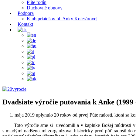
Púte rodín
Duchovné obnovy
Podpora
Klub priateľov bl. Anky Kolesárovej
Kontakt
Dvadsiate výročie putovania k Anke (1999 
mája 2019 uplynulo 20 rokov od prvej Púte radosti, ktorá sa k
Toto výročie sme si uvedomili a v kaplnke Božej múdrosti v Do
s mladými nadšencami zorganizoval historicky prvú púť radosti do 