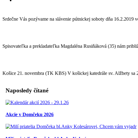
Srdečne Vás pozývame na slávenie pútnickej soboty dňa 16.2.201
Spisovateľka a prekladateľka Magdaléna Rusiňáková (35) nám pribl
Košice 21. novembra (TK KBS) V košickej katedrále sv. Alžbety sa
Naposledy čítané
Akcie v Domčeku 2026