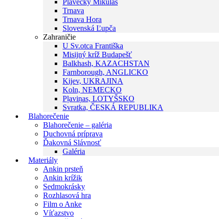
Plavecký Mikuláš
Trnava
Trnava Hora
Slovenská Ľupča
Zahraničie
U Sv.otca Františka
Misijný kríž Budapešť
Balkhash, KAZACHSTAN
Farnborough, ANGLICKO
Kijev, UKRAJINA
Koln, NEMECKO
Pļaviņas, LOTYŠSKO
Svratka, ČESKÁ REPUBLIKA
Blahorečenie
Blahorečenie – galéria
Duchovná príprava
Ďakovná Slávnosť
Galéria
Materiály
Ankin prsteň
Ankin krížik
Sedmokrásky
Rozhlasová hra
Film o Anke
Víťazstvo