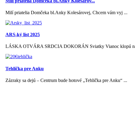
Milí priatelia Domčeka bl.Anky Kolesárov...
Milí priatelia Domčeka bl.Anky Kolesárovej, Chcem vám vyj ...
ARS-ký list 2025
LÁSKA OTVÁRA SRDCIA DOKORÁN Sviatky Vianoc klopú na s
Tehlička pre Anku
Zázraky sa dejú – Centrum bude hotové „Tehlička pre Anku“ ...