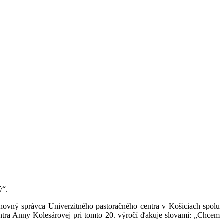
ý“.
ný správca Univerzitného pastoračného centra v Košiciach spolu
entra Anny Kolesárovej pri tomto 20. výročí ďakuje slovami: „Chcem