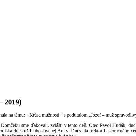
– 2019)
onala na tému: „Krása mužnosti “ s podtitulom „Jozef – muž spravodliv
mčeku sme ďakovali, zvlášť v tento deň. Otec Pavol Hudák, duchov
rodiska dnes už blahoslavenej Anky. Dnes ako rektor Pastoračného c