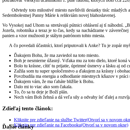
poďakovať všetkým účastníkom 1. púte radosti, ktorých bolo cca 220, 
Odvtedy toto milostivé miesto navštívili desiatky tisíc mladých a r
Sedembolestnej Panny Márie k relikviám novej blahoslavenej.
Vo Vysokej nad Uhom sa stretávajú pútnici ohlásení aj tí náhodní. „B
Jozefa, robotníka a teraz je to čas, kedy sa nachádzame v záverečne
panien a vzor mužnosti je stálym patrónom tohto miesta.
A čo povedali účastníci, ktorí priputovali k Anke? Tu je zopár myš
Ďakujem Bohu, že ma zaviedol na toto miesto.
Boh je nesmierne úžasný. Vďaka mu za toto dielo, ktoré koná 
Bolo tu krásne, cítiť tu prijatie, úprimné úsmevy a lásku aj od c
Zažila som tu super spoločenstvo a ďakujem za krásny i obohac
Povzbudila ma energia a odhodlanie miestnych kňazov v práci 
Ďakujem vám, že ma ťaháte bližšie k Bohu.
Dalo mi to viac ako som čakala.
To, čo sa tu deje je Boží plán.
Nech vám Boh žehná a dá veľa sily a odvahy ísť ďalej a rozvíj
Zdieľaj tento článok:
Kliknite pre zdieľanie na službe Twitter(Otvorí sa v novom ok
Kliknite pre zdieľanie na Facebooku(Otvorí sa v novom okne)
Ďalšie články