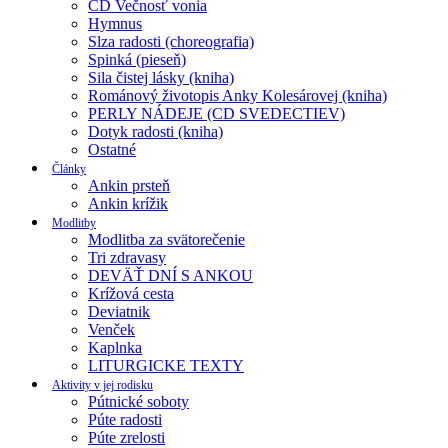
CD Večnosť vonia
Hymnus
Slza radosti (choreografia)
Spinká (pieseň)
Sila čistej lásky (kniha)
Románový životopis Anky Kolesárovej (kniha)
PERLY NÁDEJE (CD SVEDECTIEV)
Dotyk radosti (kniha)
Ostatné
Články
Ankin prsteň
Ankin krížik
Modlitby
Modlitba za svätorečenie
Tri zdravasy
DEVÄŤ DNÍ S ANKOU
Krížová cesta
Deviatnik
Venček
Kaplnka
LITURGICKE TEXTY
Aktivity v jej rodisku
Pútnické soboty
Púte radosti
Púte zrelosti