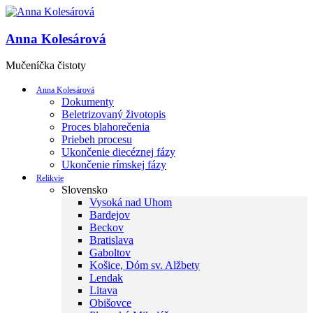
Anna Kolesárová
Mučeníčka čistoty
Anna Kolesárová
Dokumenty
Beletrizovaný životopis
Proces blahorečenia
Priebeh procesu
Ukončenie diecéznej fázy
Ukončenie rímskej fázy
Relikvie
Slovensko
Vysoká nad Uhom
Bardejov
Beckov
Bratislava
Gaboltov
Košice, Dóm sv. Alžbety
Lendak
Litava
Obišovce