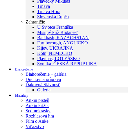
Plavecký Mikuláš
Trnava
Trnava Hora
Slovenská Ľupča
Zahraničie
U Sv.otca Františka
Misijný kríž Budapešť
Balkhash, KAZACHSTAN
Farnborough, ANGLICKO
Kijev, UKRAJINA
Koln, NEMECKO
Pļaviņas, LOTYŠSKO
Svratka, ČESKÁ REPUBLIKA
Blahorečenie
Blahorečenie – galéria
Duchovná príprava
Ďakovná Slávnosť
Galéria
Materiály
Ankin prsteň
Ankin krížik
Sedmokrásky
Rozhlasová hra
Film o Anke
Víťazstvo