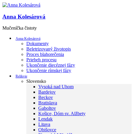
Anna Kolesárová
Mučeníčka čistoty
Anna Kolesárová
Dokumenty
Beletrizovaný životopis
Proces blahorečenia
Priebeh procesu
Ukončenie diecéznej fázy
Ukončenie rímskej fázy
Relikvie
Slovensko
Vysoká nad Uhom
Bardejov
Beckov
Bratislava
Gaboltov
Košice, Dóm sv. Alžbety
Lendak
Litava
Obišovce