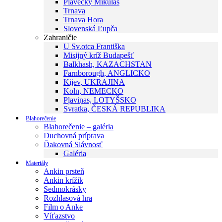
Plavecký Mikuláš
Trnava
Trnava Hora
Slovenská Ľupča
Zahraničie
U Sv.otca Františka
Misijný kríž Budapešť
Balkhash, KAZACHSTAN
Farnborough, ANGLICKO
Kijev, UKRAJINA
Koln, NEMECKO
Pļaviņas, LOTYŠSKO
Svratka, ČESKÁ REPUBLIKA
Blahorečenie
Blahorečenie – galéria
Duchovná príprava
Ďakovná Slávnosť
Galéria
Materiály
Ankin prsteň
Ankin krížik
Sedmokrásky
Rozhlasová hra
Film o Anke
Víťazstvo