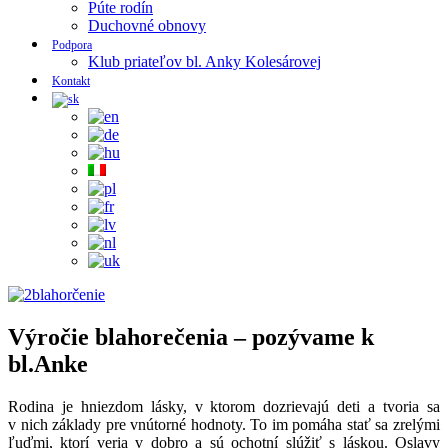
Púte rodín
Duchovné obnovy
Podpora
Klub priateľov bl. Anky Kolesárovej
Kontakt
Výročie blahorečenia – pozývame k
bl.Anke
Rodina je hniezdom lásky, v ktorom dozrievajú deti a tvoria sa
v nich základy pre vnútorné hodnoty. To im pomáha stať sa zrelými
ľuďmi, ktorí veria v dobro a sú ochotní slúžiť s láskou. Oslavy