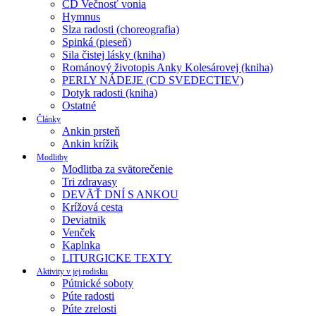
CD Večnosť vonia
Hymnus
Slza radosti (choreografia)
Spinká (pieseň)
Sila čistej lásky (kniha)
Románový životopis Anky Kolesárovej (kniha)
PERLY NÁDEJE (CD SVEDECTIEV)
Dotyk radosti (kniha)
Ostatné
Články
Ankin prsteň
Ankin krížik
Modlitby
Modlitba za svätorečenie
Tri zdravasy
DEVÄŤ DNÍ S ANKOU
Krížová cesta
Deviatnik
Venček
Kaplnka
LITURGICKE TEXTY
Aktivity v jej rodisku
Pútnické soboty
Púte radosti
Púte zrelosti