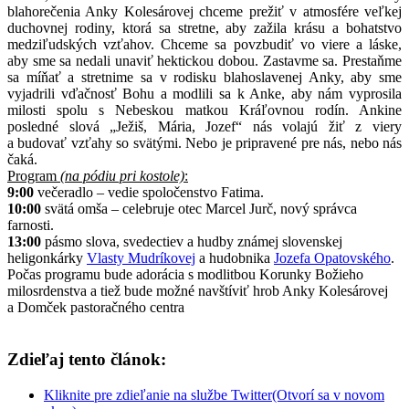
blahorečenia Anky Kolesárovej chceme prežiť v atmosfére veľkej
duchovnej rodiny, ktorá sa stretne, aby zažila krásu a bohatstvo
medziľudských vzťahov. Chceme sa povzbudiť vo viere a láske,
aby sme sa nedali unaviť hektickou dobou. Zastavme sa. Prestaňme
sa míňať a stretnime sa v rodisku blahoslavenej Anky, aby sme
vyjadrili vďačnosť Bohu a modlili sa k Anke, aby nám vyprosila
milosti spolu s Nebeskou matkou Kráľovnou rodín. Ankine
posledné slová „Ježiš, Mária, Jozef“ nás volajú žiť z viery
a budovať vzťahy so svätými. Nebo je pripravené pre nás, nebo nás
čaká.
Program
(na pódiu pri kostole)
:
9:00
večeradlo – vedie spoločenstvo Fatima.
10:00
svätá omša – celebruje otec Marcel Jurč, nový správca
farnosti.
13:00
pásmo slova, svedectiev a hudby známej slovenskej
heligonkárky
Vlasty Mudríkovej
a hudobnika
Jozefa Opatovského
.
Počas programu bude adorácia s modlitbou Korunky Božieho
milosrdenstva a tiež bude možné navštíviť hrob Anky Kolesárovej
a Domček pastoračného centra
Zdieľaj tento článok:
Kliknite pre zdieľanie na službe Twitter(Otvorí sa v novom