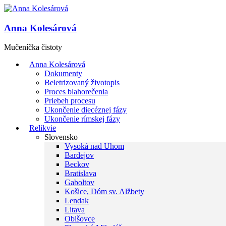
Anna Kolesárová
Mučeníčka čistoty
Anna Kolesárová
Dokumenty
Beletrizovaný životopis
Proces blahorečenia
Priebeh procesu
Ukončenie diecéznej fázy
Ukončenie rímskej fázy
Relikvie
Slovensko
Vysoká nad Uhom
Bardejov
Beckov
Bratislava
Gaboltov
Košice, Dóm sv. Alžbety
Lendak
Litava
Obišovce