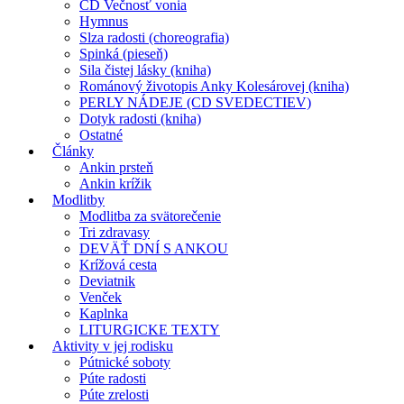
CD Večnosť vonia
Hymnus
Slza radosti (choreografia)
Spinká (pieseň)
Sila čistej lásky (kniha)
Románový životopis Anky Kolesárovej (kniha)
PERLY NÁDEJE (CD SVEDECTIEV)
Dotyk radosti (kniha)
Ostatné
Články
Ankin prsteň
Ankin krížik
Modlitby
Modlitba za svätorečenie
Tri zdravasy
DEVÄŤ DNÍ S ANKOU
Krížová cesta
Deviatnik
Venček
Kaplnka
LITURGICKE TEXTY
Aktivity v jej rodisku
Pútnické soboty
Púte radosti
Púte zrelosti