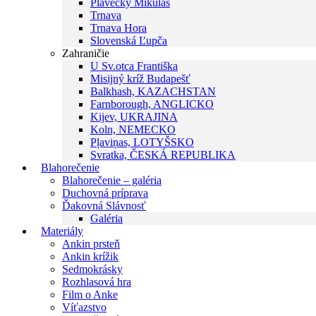
Plavecký Mikuláš
Trnava
Trnava Hora
Slovenská Ľupča
Zahraničie
U Sv.otca Františka
Misijný kríž Budapešť
Balkhash, KAZACHSTAN
Farnborough, ANGLICKO
Kijev, UKRAJINA
Koln, NEMECKO
Pļaviņas, LOTYŠSKO
Svratka, ČESKÁ REPUBLIKA
Blahorečenie
Blahorečenie – galéria
Duchovná príprava
Ďakovná Slávnosť
Galéria
Materiály
Ankin prsteň
Ankin krížik
Sedmokrásky
Rozhlasová hra
Film o Anke
Víťazstvo