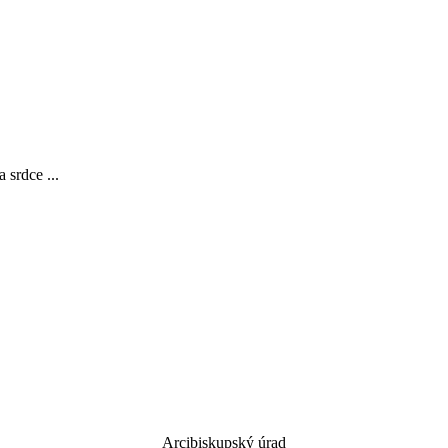
rdce ...
Arcibiskupský úrad