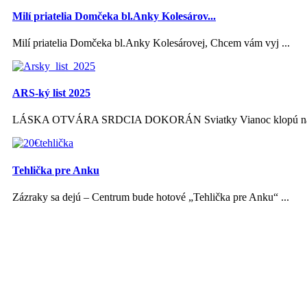
Milí priatelia Domčeka bl.Anky Kolesárov...
Milí priatelia Domčeka bl.Anky Kolesárovej, Chcem vám vyj ...
ARS-ký list 2025
LÁSKA OTVÁRA SRDCIA DOKORÁN Sviatky Vianoc klopú na s
Tehlička pre Anku
Zázraky sa dejú – Centrum bude hotové „Tehlička pre Anku“ ...