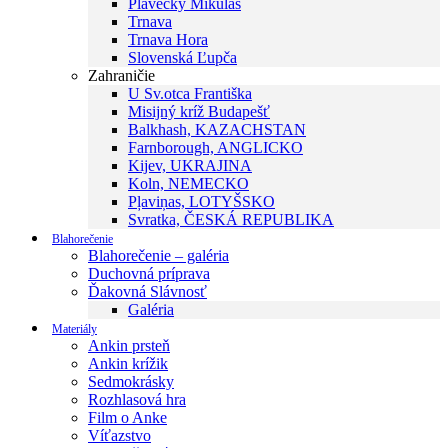
Plavecký Mikuláš
Trnava
Trnava Hora
Slovenská Ľupča
Zahraničie
U Sv.otca Františka
Misijný kríž Budapešť
Balkhash, KAZACHSTAN
Farnborough, ANGLICKO
Kijev, UKRAJINA
Koln, NEMECKO
Pļaviņas, LOTYŠSKO
Svratka, ČESKÁ REPUBLIKA
Blahorečenie
Blahorečenie – galéria
Duchovná príprava
Ďakovná Slávnosť
Galéria
Materiály
Ankin prsteň
Ankin krížik
Sedmokrásky
Rozhlasová hra
Film o Anke
Víťazstvo