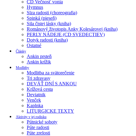
CD Večnosť vonia
Hymnus
Slza radosti (choreografia)
Spinká (pieseň)
Sila čistej lásky (kniha)
Románový životopis Anky Kolesárovej (kniha)
PERLY NÁDEJE (CD SVEDECTIEV)
Dotyk radosti (kniha)
Ostatné
Články
Ankin prsteň
Ankin krížik
Modlitby
Modlitba za svätorečenie
Tri zdravasy
DEVÄŤ DNÍ S ANKOU
Krížová cesta
Deviatnik
Venček
Kaplnka
LITURGICKE TEXTY
Aktivity v jej rodisku
Pútnické soboty
Púte radosti
Púte zrelosti