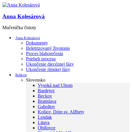
Anna Kolesárová
Mučeníčka čistoty
Anna Kolesárová
Dokumenty
Beletrizovaný životopis
Proces blahorečenia
Priebeh procesu
Ukončenie diecéznej fázy
Ukončenie rímskej fázy
Relikvie
Slovensko
Vysoká nad Uhom
Bardejov
Beckov
Bratislava
Gaboltov
Košice, Dóm sv. Alžbety
Lendak
Litava
Obišovce