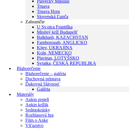
Plavecký Mikuláš
Trnava
Trnava Hora
Slovenská Ľupča
Zahraničie
U Sv.otca Františka
Misijný kríž Budapešť
Balkhash, KAZACHSTAN
Farnborough, ANGLICKO
Kijev, UKRAJINA
Koln, NEMECKO
Pļaviņas, LOTYŠSKO
Svratka, ČESKÁ REPUBLIKA
Blahorečenie
Blahorečenie – galéria
Duchovná príprava
Ďakovná Slávnosť
Galéria
Materiály
Ankin prsteň
Ankin krížik
Sedmokrásky
Rozhlasová hra
Film o Anke
Víťazstvo