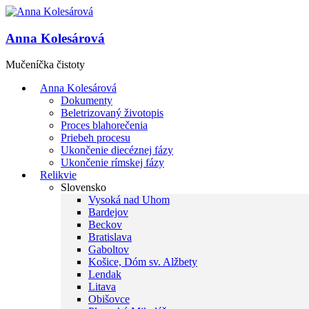
Anna Kolesárová
Mučeníčka čistoty
Anna Kolesárová
Dokumenty
Beletrizovaný životopis
Proces blahorečenia
Priebeh procesu
Ukončenie diecéznej fázy
Ukončenie rímskej fázy
Relikvie
Slovensko
Vysoká nad Uhom
Bardejov
Beckov
Bratislava
Gaboltov
Košice, Dóm sv. Alžbety
Lendak
Litava
Obišovce