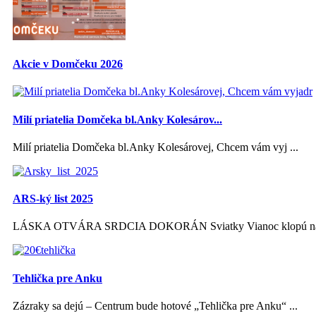
Akcie v Domčeku 2026
Milí priatelia Domčeka bl.Anky Kolesárov...
Milí priatelia Domčeka bl.Anky Kolesárovej, Chcem vám vyj ...
ARS-ký list 2025
LÁSKA OTVÁRA SRDCIA DOKORÁN Sviatky Vianoc klopú na s
Tehlička pre Anku
Zázraky sa dejú – Centrum bude hotové „Tehlička pre Anku“ ...