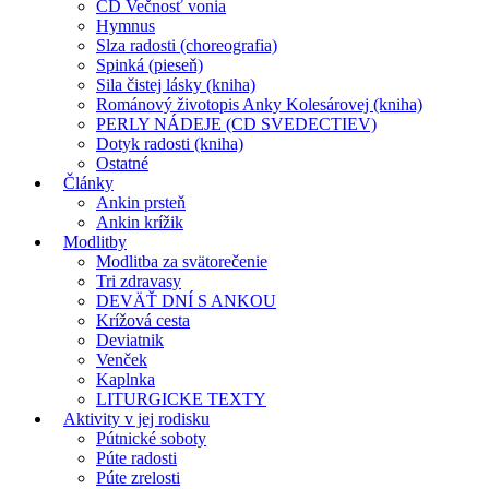
CD Večnosť vonia
Hymnus
Slza radosti (choreografia)
Spinká (pieseň)
Sila čistej lásky (kniha)
Románový životopis Anky Kolesárovej (kniha)
PERLY NÁDEJE (CD SVEDECTIEV)
Dotyk radosti (kniha)
Ostatné
Články
Ankin prsteň
Ankin krížik
Modlitby
Modlitba za svätorečenie
Tri zdravasy
DEVÄŤ DNÍ S ANKOU
Krížová cesta
Deviatnik
Venček
Kaplnka
LITURGICKE TEXTY
Aktivity v jej rodisku
Pútnické soboty
Púte radosti
Púte zrelosti