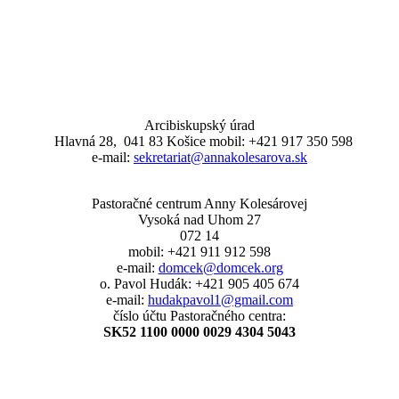
Arcibiskupský úrad
Hlavná 28, 041 83 Košice mobil: +421 917 350 598
e-mail:
sekretariat@annakolesarova.sk
Pastoračné centrum Anny Kolesárovej
Vysoká nad Uhom 27
072 14
mobil: +421 911 912 598
e-mail:
domcek@domcek.org
o. Pavol Hudák: +421 905 405 674
e-mail:
hudakpavol1@gmail.com
číslo účtu Pastoračného centra:
SK52 1100 0000 0029 4304 5043