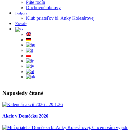
Púte rodín
Duchovné obnovy
Podpora
Klub priateľov bl. Anky Kolesárovej
Kontakt
Naposledy čítané
Akcie v Domčeku 2026