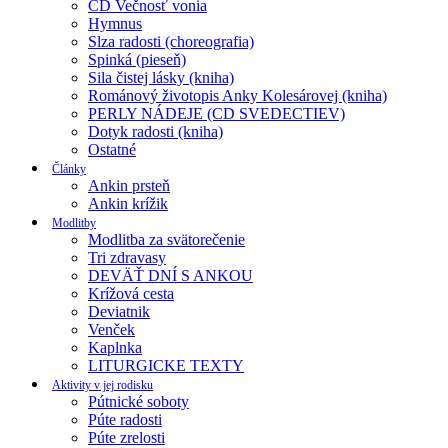
CD Večnosť vonia
Hymnus
Slza radosti (choreografia)
Spinká (pieseň)
Sila čistej lásky (kniha)
Románový životopis Anky Kolesárovej (kniha)
PERLY NÁDEJE (CD SVEDECTIEV)
Dotyk radosti (kniha)
Ostatné
Články
Ankin prsteň
Ankin krížik
Modlitby
Modlitba za svätorečenie
Tri zdravasy
DEVÄŤ DNÍ S ANKOU
Krížová cesta
Deviatnik
Venček
Kaplnka
LITURGICKE TEXTY
Aktivity v jej rodisku
Pútnické soboty
Púte radosti
Púte zrelosti