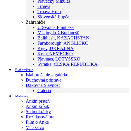
Plavecký Mikuláš
Trnava
Trnava Hora
Slovenská Ľupča
Zahraničie
U Sv.otca Františka
Misijný kríž Budapešť
Balkhash, KAZACHSTAN
Farnborough, ANGLICKO
Kijev, UKRAJINA
Koln, NEMECKO
Pļaviņas, LOTYŠSKO
Svratka, ČESKÁ REPUBLIKA
Blahorečenie
Blahorečenie – galéria
Duchovná príprava
Ďakovná Slávnosť
Galéria
Materiály
Ankin prsteň
Ankin krížik
Sedmokrásky
Rozhlasová hra
Film o Anke
Víťazstvo