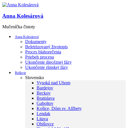
Anna Kolesárová
Mučeníčka čistoty
Anna Kolesárová
Dokumenty
Beletrizovaný životopis
Proces blahorečenia
Priebeh procesu
Ukončenie diecéznej fázy
Ukončenie rímskej fázy
Relikvie
Slovensko
Vysoká nad Uhom
Bardejov
Beckov
Bratislava
Gaboltov
Košice, Dóm sv. Alžbety
Lendak
Litava
Obišovce