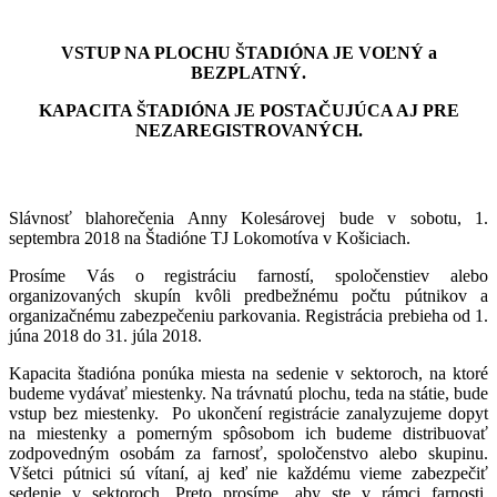
VSTUP NA PLOCHU ŠTADIÓNA JE VOĽNÝ a
BEZPLATNÝ.
KAPACITA ŠTADIÓNA JE POSTAČUJÚCA AJ PRE
NEZAREGISTROVANÝCH.
Slávnosť blahorečenia Anny Kolesárovej bude v sobotu, 1.
septembra 2018 na Štadióne TJ Lokomotíva v Košiciach.
Prosíme Vás o registráciu farností, spoločenstiev alebo
organizovaných skupín kvôli predbežnému počtu pútnikov a
organizačnému zabezpečeniu parkovania. Registrácia prebieha od 1.
júna 2018 do 31. júla 2018.
Kapacita štadióna ponúka miesta na sedenie v sektoroch, na ktoré
budeme vydávať miestenky. Na trávnatú plochu, teda na státie, bude
vstup bez miestenky. Po ukončení registrácie zanalyzujeme dopyt
na miestenky a pomerným spôsobom ich budeme distribuovať
zodpovedným osobám za farnosť, spoločenstvo alebo skupinu.
Všetci pútnici sú vítaní, aj keď nie každému vieme zabezpečiť
sedenie v sektoroch. Preto prosíme, aby ste v rámci farnosti,