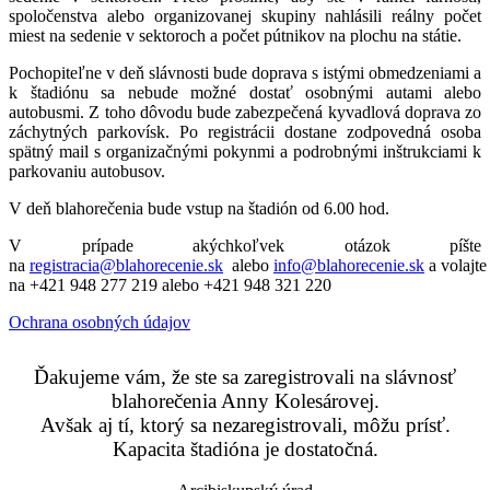
spoločenstva alebo organizovanej skupiny nahlásili reálny počet
miest na sedenie v sektoroch a počet pútnikov na plochu na státie.
Pochopiteľne v deň slávnosti bude doprava s istými obmedzeniami a
k štadiónu sa nebude možné dostať osobnými autami alebo
autobusmi. Z toho dôvodu bude zabezpečená kyvadlová doprava zo
záchytných parkovísk. Po registrácii dostane zodpovedná osoba
spätný mail s organizačnými pokynmi a podrobnými inštrukciami k
parkovaniu autobusov.
V deň blahorečenia bude vstup na štadión od 6.00 hod.
V prípade akýchkoľvek otázok píšte
na
registracia@blahorecenie.sk
alebo
info@blahorecenie.sk
a volajte
na +421 948 277 219 alebo +421 948 321 220
Ochrana osobných údajov
Ďakujeme vám, že ste sa zaregistrovali na slávnosť
blahorečenia Anny Kolesárovej.
Avšak aj tí, ktorý sa nezaregistrovali, môžu prísť.
Kapacita štadióna je dostatočná.