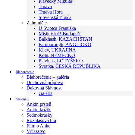
Plavecký Mikuláš
Trnava
Trnava Hora
Slovenská Ľupča
Zahraničie
U Sv.otca Františka
Misijný kríž Budapešť
Balkhash, KAZACHSTAN
Farnborough, ANGLICKO
Kijev, UKRAJINA
Koln, NEMECKO
Pļaviņas, LOTYŠSKO
Svratka, ČESKÁ REPUBLIKA
Blahorečenie
Blahorečenie – galéria
Duchovná príprava
Ďakovná Slávnosť
Galéria
Materiály
Ankin prsteň
Ankin krížik
Sedmokrásky
Rozhlasová hra
Film o Anke
Víťazstvo