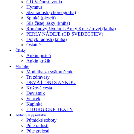
CD Večnosť vonia
Hymnus
Slza radosti (choreografia)
Spinká (pieseň)
Sila čistej lásky (kniha)
Románový životopis Anky Kolesárovej (kniha)
PERLY NÁDEJE (CD SVEDECTIEV)
Dotyk radosti (kniha)
Ostatné
Články
Ankin prsteň
Ankin krížik
Modlitby
Modlitba za svätorečenie
Tri zdravasy
DEVÄŤ DNÍ S ANKOU
Krížová cesta
Deviatnik
Venček
Kaplnka
LITURGICKE TEXTY
Aktivity v jej rodisku
Pútnické soboty
Púte radosti
Púte zrelosti