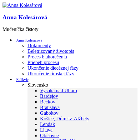
Anna Kolesárová
Mučeníčka čistoty
Anna Kolesárová
Dokumenty
Beletrizovaný životopis
Proces blahorečenia
Priebeh procesu
Ukončenie diecéznej fázy
Ukončenie rímskej fázy
Relikvie
Slovensko
Vysoká nad Uhom
Bardejov
Beckov
Bratislava
Gaboltov
Košice, Dóm sv. Alžbety
Lendak
Litava
Obišovce