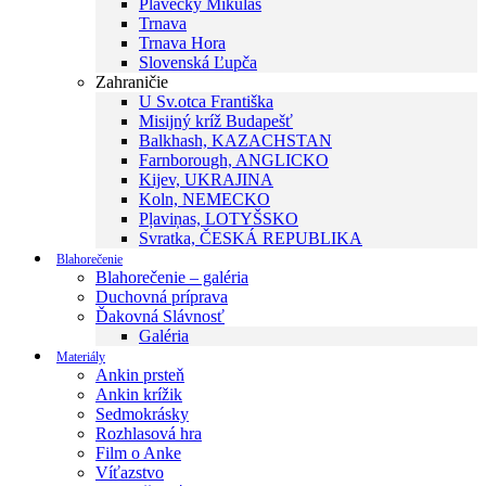
Plavecký Mikuláš
Trnava
Trnava Hora
Slovenská Ľupča
Zahraničie
U Sv.otca Františka
Misijný kríž Budapešť
Balkhash, KAZACHSTAN
Farnborough, ANGLICKO
Kijev, UKRAJINA
Koln, NEMECKO
Pļaviņas, LOTYŠSKO
Svratka, ČESKÁ REPUBLIKA
Blahorečenie
Blahorečenie – galéria
Duchovná príprava
Ďakovná Slávnosť
Galéria
Materiály
Ankin prsteň
Ankin krížik
Sedmokrásky
Rozhlasová hra
Film o Anke
Víťazstvo