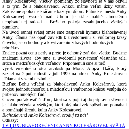
Anky Kolesárovej. Všetky spomienky zo slávnosti sa v nás oživili
a to tým, že s blahoslavenou Ankou máme veľmi úzky vzťah.
Zakúšame spoločné kráčanie každým dňom. Pútnické miesto Anky
Kolesárovej Vysoká nad Uhom je stále nabité atmosférou
neopísateľnej radosti a Božieho pokoja zasahujúceho všetkých
pútnikov.
Na úvod rannej svätej omše sme zaspievali hymnus blahoslavenej
Anky, čítania nás opäť zaviedli k uvedomeniu si vnútornej krásy
človeka, seba hodnoty a k vytvoreniu zdravých hodnotových
rebríčkov.
Znalec pozná cenu perly a preto je ochotný zaň dať všetko. Buďme
znalcami života, aby sme si uvedomili posvätnosť vlastného tela,
srdca a medziľudských vzťahov. Pripomenuli sme si tiež
výrok emeritného otca arcibiskupa Mons. Alojza Tkáča, ktorý
zaznel na 2.púti radosti v júli 1999 na adresu Anky Kolesárovej:
„Diamant v zemi nezhnije“.
Buďme Bohu vďační za blahoslavenú Anku Kolesárovú, ktorá
svojou jednoduchosťou a mladosťou i vnútornou krásou vstúpila do
príbehov mnohých ľudí.
Chcem poďakovať ľuďom, ktorí sa zapojili aj do príprav a slávnosti
jej blahorečenia a všetkým, ktorí akýmkoľvek spôsobom pomáhali
a pomáhajú šíreniu kultu Anky Kolesárovej.
Blahoslavená Anka Kolesárová, oroduj za nás!
Odkazy:
TV LUX: BLAHOREČENIE ANNY KOLESÁROVEJ: SVÄTÁ