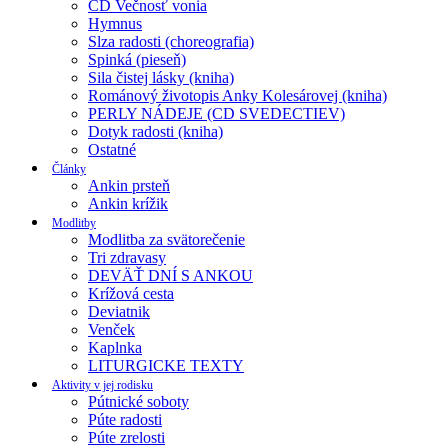
CD Večnosť vonia
Hymnus
Slza radosti (choreografia)
Spinká (pieseň)
Sila čistej lásky (kniha)
Románový životopis Anky Kolesárovej (kniha)
PERLY NÁDEJE (CD SVEDECTIEV)
Dotyk radosti (kniha)
Ostatné
Články
Ankin prsteň
Ankin krížik
Modlitby
Modlitba za svätorečenie
Tri zdravasy
DEVÄŤ DNÍ S ANKOU
Krížová cesta
Deviatnik
Venček
Kaplnka
LITURGICKE TEXTY
Aktivity v jej rodisku
Pútnické soboty
Púte radosti
Púte zrelosti