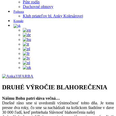
Púte rodín
Duchovné obnovy
Podpora
Klub priateľov bl. Anky Kolesárovej
Kontakt
DRUHÉ VÝROČIE BLAHOREČENIA
Nášmu Bohu patrí sláva večná…
Dnešné ráno sme si uvedomili výnimočnosť tohto dňa. Je tomu
presne dva roky, čo sme sa nachádzali na košickom štadióne v dave
30 000 ľudí, keď prebiehala Slávnosť blahorečenia našej