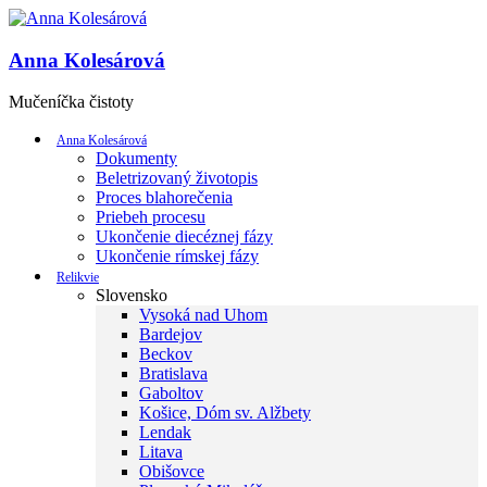
Anna Kolesárová
Mučeníčka čistoty
Anna Kolesárová
Dokumenty
Beletrizovaný životopis
Proces blahorečenia
Priebeh procesu
Ukončenie diecéznej fázy
Ukončenie rímskej fázy
Relikvie
Slovensko
Vysoká nad Uhom
Bardejov
Beckov
Bratislava
Gaboltov
Košice, Dóm sv. Alžbety
Lendak
Litava
Obišovce