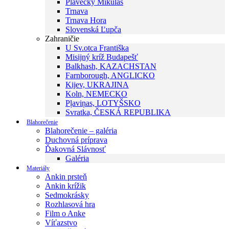
Plavecký Mikuláš
Trnava
Trnava Hora
Slovenská Ľupča
Zahraničie
U Sv.otca Františka
Misijný kríž Budapešť
Balkhash, KAZACHSTAN
Farnborough, ANGLICKO
Kijev, UKRAJINA
Koln, NEMECKO
Pļaviņas, LOTYŠSKO
Svratka, ČESKÁ REPUBLIKA
Blahorečenie
Blahorečenie – galéria
Duchovná príprava
Ďakovná Slávnosť
Galéria
Materiály
Ankin prsteň
Ankin krížik
Sedmokrásky
Rozhlasová hra
Film o Anke
Víťazstvo