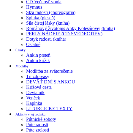
CD Večnosť vonia
Hymnus
Slza radosti (choreografia)
Spinká (pieseň)
Sila čistej lásky (kniha)
Románový životopis Anky Kolesárovej (kniha)
PERLY NÁDEJE (CD SVEDECTIEV)
Dotyk radosti (kniha)
Ostatné
Články
Ankin prsteň
Ankin krížik
Modlitby
Modlitba za svätorečenie
Tri zdravasy
DEVÄŤ DNÍ S ANKOU
Krížová cesta
Deviatnik
Venček
Kaplnka
LITURGICKE TEXTY
Aktivity v jej rodisku
Pútnické soboty
Púte radosti
Púte zrelosti