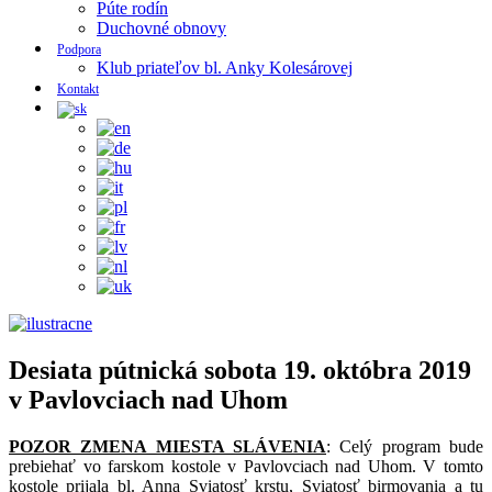
Púte rodín
Duchovné obnovy
Podpora
Klub priateľov bl. Anky Kolesárovej
Kontakt
Desiata pútnická sobota 19. októbra 2019
v Pavlovciach nad Uhom
POZOR ZMENA MIESTA SLÁVENIA
: Celý program bude
prebiehať vo farskom kostole v Pavlovciach nad Uhom. V tomto
kostole prijala bl. Anna Sviatosť krstu, Sviatosť birmovania a tu