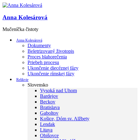
Anna Kolesárová
Mučeníčka čistoty
Anna Kolesárová
Dokumenty
Beletrizovaný životopis
Proces blahorečenia
Priebeh procesu
Ukončenie diecéznej fázy
Ukončenie rímskej fázy
Relikvie
Slovensko
Vysoká nad Uhom
Bardejov
Beckov
Bratislava
Gaboltov
Košice, Dóm sv. Alžbety
Lendak
Litava
Obišovce