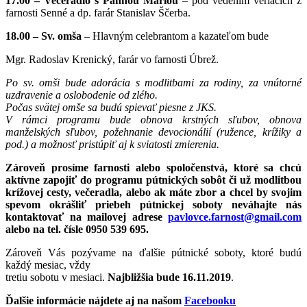
17.00 – Večeradlo s Pannou Máriou
– pod vedením veriacich z
farnosti Senné a dp. farár Stanislav Ščerba.
18.00 – Sv. omša
– Hlavným celebrantom a kazateľom bude
Mgr. Radoslav Krenický, farár vo farnosti Úbrež.
Po sv. omši bude adorácia s modlitbami za rodiny, za vnútorné
uzdravenie a oslobodenie od zlého.
Počas svätej omše sa budú spievať piesne z JKS.
V rámci programu bude obnova krstných sľubov, obnova
manželských sľubov, požehnanie devocionálií (ružence, krížiky a
pod.) a možnosť pristúpiť aj k sviatosti zmierenia.
Zároveň prosíme farnosti alebo spoločenstvá, ktoré sa chcú
aktívne zapojiť do programu pútnických sobôt či už modlitbou
krížovej cesty, večeradla, alebo ak máte zbor a chcel by svojim
spevom okrášliť priebeh pútnickej soboty neváhajte nás
kontaktovať na mailovej adrese
pavlovce.farnost@gmail.com
alebo na tel. čísle 0950 539 695.
Zároveň Vás pozývame na ďalšie pútnické soboty, ktoré budú
každý mesiac, vždy
tretiu sobotu v mesiaci.
Najbližšia bude
16.11.2019
.
Ďalšie informácie nájdete aj na našom
Facebooku