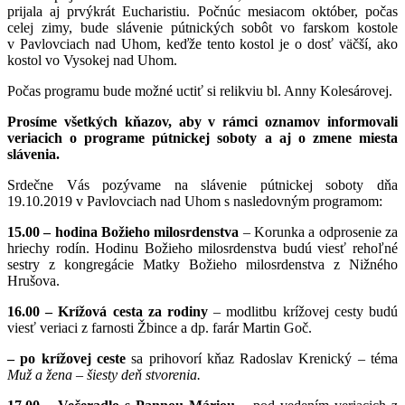
prijala aj prvýkrát Eucharistiu. Počnúc mesiacom október, počas
celej zimy, bude slávenie pútnických sobôt vo farskom kostole
v Pavlovciach nad Uhom, keďže tento kostol je o dosť väčší, ako
kostol vo Vysokej nad Uhom.
Počas programu bude možné uctiť si relikviu bl. Anny Kolesárovej.
Prosíme všetkých kňazov, aby v rámci oznamov informovali
veriacich o programe pútnickej soboty a aj o zmene miesta
slávenia.
Srdečne Vás pozývame na slávenie pútnickej soboty dňa
19.10.2019 v Pavlovciach nad Uhom s nasledovným programom:
15.00 – hodina Božieho milosrdenstva
– Korunka a odprosenie za
hriechy rodín. Hodinu Božieho milosrdenstva budú viesť rehoľné
sestry z kongregácie Matky Božieho milosrdenstva z Nižného
Hrušova.
16.00 – Krížová cesta za rodiny
– modlitbu krížovej cesty budú
viesť veriaci z farnosti Žbince a dp. farár Martin Goč.
– po krížovej ceste
sa prihovorí kňaz Radoslav Krenický – téma
Muž a žena – šiesty deň stvorenia.