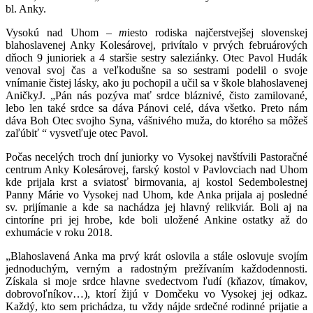
bl. Anky.
Vysokú nad Uhom –
m
iesto rodiska najčerstvejšej slovenskej
blahoslavenej Anky Kolesárovej, privítalo v prvých februárových
dňoch 9 junioriek a 4 staršie sestry saleziánky. Otec Pavol Hudák
venoval svoj čas a veľkodušne sa so sestrami podelil o svoje
vnímanie čistej lásky, ako ju pochopil a učil sa v škole blahoslavenej
AničkyJ. „Pán nás pozýva mať srdce bláznivé, čisto zamilované,
lebo len také srdce sa dáva Pánovi celé, dáva všetko. Preto nám
dáva Boh Otec svojho Syna, vášnivého muža, do ktorého sa môžeš
zaľúbiť “ vysvetľuje otec Pavol.
Počas necelých troch dní juniorky vo Vysokej navštívili Pastoračné
centrum Anky Kolesárovej, farský kostol v Pavlovciach nad Uhom
kde prijala krst a sviatosť birmovania, aj kostol Sedembolestnej
Panny Márie vo Vysokej nad Uhom, kde Anka prijala aj posledné
sv. prijímanie a kde sa nachádza jej hlavný relikviár. Boli aj na
cintoríne pri jej hrobe, kde boli uložené Ankine ostatky až do
exhumácie v roku 2018.
„Blahoslavená Anka ma prvý krát oslovila a stále oslovuje svojím
jednoduchým, verným a radostným prežívaním každodennosti.
Získala si moje srdce hlavne svedectvom ľudí (kňazov, tímakov,
dobrovoľníkov…), ktorí žijú v Domčeku vo Vysokej jej odkaz.
Každý, kto sem prichádza, tu vždy nájde srdečné rodinné prijatie a