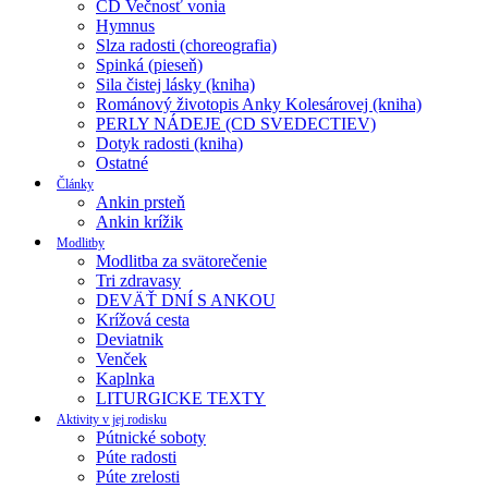
CD Večnosť vonia
Hymnus
Slza radosti (choreografia)
Spinká (pieseň)
Sila čistej lásky (kniha)
Románový životopis Anky Kolesárovej (kniha)
PERLY NÁDEJE (CD SVEDECTIEV)
Dotyk radosti (kniha)
Ostatné
Články
Ankin prsteň
Ankin krížik
Modlitby
Modlitba za svätorečenie
Tri zdravasy
DEVÄŤ DNÍ S ANKOU
Krížová cesta
Deviatnik
Venček
Kaplnka
LITURGICKE TEXTY
Aktivity v jej rodisku
Pútnické soboty
Púte radosti
Púte zrelosti