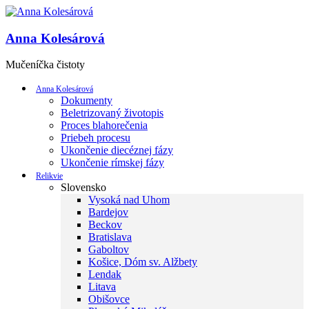
Anna Kolesárová
Mučeníčka čistoty
Anna Kolesárová
Dokumenty
Beletrizovaný životopis
Proces blahorečenia
Priebeh procesu
Ukončenie diecéznej fázy
Ukončenie rímskej fázy
Relikvie
Slovensko
Vysoká nad Uhom
Bardejov
Beckov
Bratislava
Gaboltov
Košice, Dóm sv. Alžbety
Lendak
Litava
Obišovce