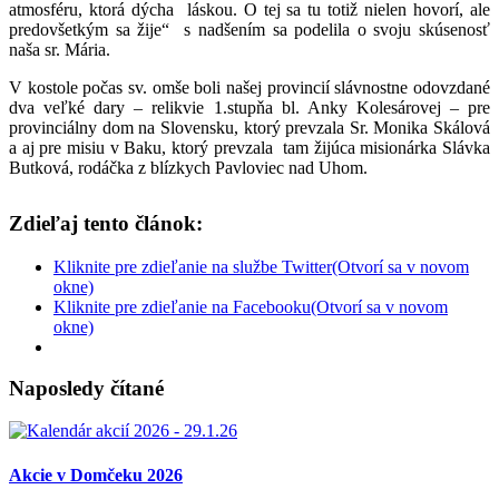
atmosféru, ktorá dýcha láskou. O tej sa tu totiž nielen hovorí, ale
predovšetkým sa žije“ s nadšením sa podelila o svoju skúsenosť
naša sr. Mária.
V kostole počas sv. omše boli našej provincií slávnostne odovzdané
dva veľké dary – relikvie 1.stupňa bl. Anky Kolesárovej – pre
provinciálny dom na Slovensku, ktorý prevzala Sr. Monika Skálová
a aj pre misiu v Baku, ktorý prevzala tam žijúca misionárka Slávka
Butková, rodáčka z blízkych Pavloviec nad Uhom.
Zdieľaj tento článok:
Kliknite pre zdieľanie na službe Twitter(Otvorí sa v novom
okne)
Kliknite pre zdieľanie na Facebooku(Otvorí sa v novom
okne)
Naposledy čítané
Akcie v Domčeku 2026