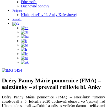
Púte rodín
Duchovné obnovy
Podpora
Klub priateľov bl. Anky Kolesárovej
Kontakt
Dcéry Panny Márie pomocnice (FMA) –
saleziánky – si prevzali relikvie bl. Anky
Dcéry Panny Márie pomocnice (FMA) – saleziánky juniorky
absolvovali 3.-5. februára 2020 duchovnú obnovu vo Vysokej nad
Uhom, kde sa mali „zaľúbiť“ a odísť s veľkým darom – relikviami