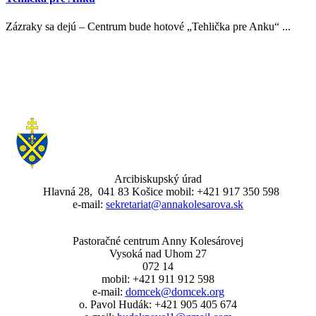
Zázraky sa dejú – Centrum bude hotové „Tehlička pre Anku“ ...
Arcibiskupský úrad
Hlavná 28, 041 83 Košice mobil: +421 917 350 598
e-mail:
sekretariat@annakolesarova.sk
Pastoračné centrum Anny Kolesárovej
Vysoká nad Uhom 27
072 14
mobil: +421 911 912 598
e-mail:
domcek@domcek.org
o. Pavol Hudák: +421 905 405 674