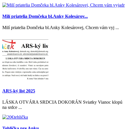
Milí priatelia Domčeka bl.Anky Kolesárov...
Milí priatelia Domčeka bl.Anky Kolesárovej, Chcem vám vyj ...
ARS-ký list 2025
LÁSKA OTVÁRA SRDCIA DOKORÁN Sviatky Vianoc klopú
na srdce ...
Tehlička pre Anku