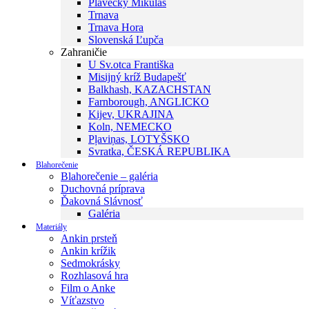
Plavecký Mikuláš
Trnava
Trnava Hora
Slovenská Ľupča
Zahraničie
U Sv.otca Františka
Misijný kríž Budapešť
Balkhash, KAZACHSTAN
Farnborough, ANGLICKO
Kijev, UKRAJINA
Koln, NEMECKO
Pļaviņas, LOTYŠSKO
Svratka, ČESKÁ REPUBLIKA
Blahorečenie
Blahorečenie – galéria
Duchovná príprava
Ďakovná Slávnosť
Galéria
Materiály
Ankin prsteň
Ankin krížik
Sedmokrásky
Rozhlasová hra
Film o Anke
Víťazstvo