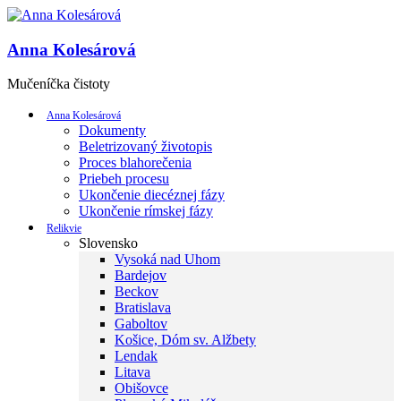
Anna Kolesárová
Mučeníčka čistoty
Anna Kolesárová
Dokumenty
Beletrizovaný životopis
Proces blahorečenia
Priebeh procesu
Ukončenie diecéznej fázy
Ukončenie rímskej fázy
Relikvie
Slovensko
Vysoká nad Uhom
Bardejov
Beckov
Bratislava
Gaboltov
Košice, Dóm sv. Alžbety
Lendak
Litava
Obišovce