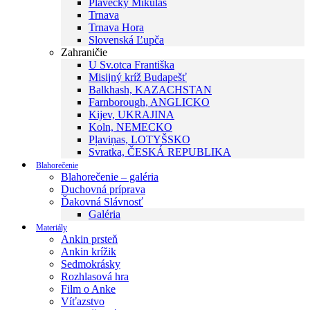
Plavecký Mikuláš
Trnava
Trnava Hora
Slovenská Ľupča
Zahraničie
U Sv.otca Františka
Misijný kríž Budapešť
Balkhash, KAZACHSTAN
Farnborough, ANGLICKO
Kijev, UKRAJINA
Koln, NEMECKO
Pļaviņas, LOTYŠSKO
Svratka, ČESKÁ REPUBLIKA
Blahorečenie
Blahorečenie – galéria
Duchovná príprava
Ďakovná Slávnosť
Galéria
Materiály
Ankin prsteň
Ankin krížik
Sedmokrásky
Rozhlasová hra
Film o Anke
Víťazstvo