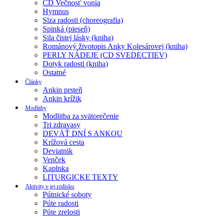
CD Večnosť vonia
Hymnus
Slza radosti (choreografia)
Spinká (pieseň)
Sila čistej lásky (kniha)
Románový životopis Anky Kolesárovej (kniha)
PERLY NÁDEJE (CD SVEDECTIEV)
Dotyk radosti (kniha)
Ostatné
Články
Ankin prsteň
Ankin krížik
Modlitby
Modlitba za svätorečenie
Tri zdravasy
DEVÄŤ DNÍ S ANKOU
Krížová cesta
Deviatnik
Venček
Kaplnka
LITURGICKE TEXTY
Aktivity v jej rodisku
Pútnické soboty
Púte radosti
Púte zrelosti