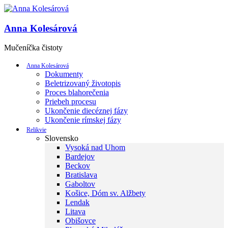
Anna Kolesárová
Mučeníčka čistoty
Anna Kolesárová
Dokumenty
Beletrizovaný životopis
Proces blahorečenia
Priebeh procesu
Ukončenie diecéznej fázy
Ukončenie rímskej fázy
Relikvie
Slovensko
Vysoká nad Uhom
Bardejov
Beckov
Bratislava
Gaboltov
Košice, Dóm sv. Alžbety
Lendak
Litava
Obišovce