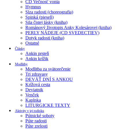
CD Večnosť vonia
Hymnus
Slza radosti (choreografia)
Spinká (pieseň)
Sila čistej lásky (kniha)
Románový životopis Anky Kolesárovej (kniha)
PERLY NÁDEJE (CD SVEDECTIEV)
Dotyk radosti (kniha)
Ostatné
Články
Ankin prsteň
Ankin krížik
Modlitby
Modlitba za svätorečenie
Tri zdravasy
DEVÄŤ DNÍ S ANKOU
Krížová cesta
Deviatnik
Venček
Kaplnka
LITURGICKE TEXTY
Aktivity v jej rodisku
Pútnické soboty
Púte radosti
Púte zrelosti