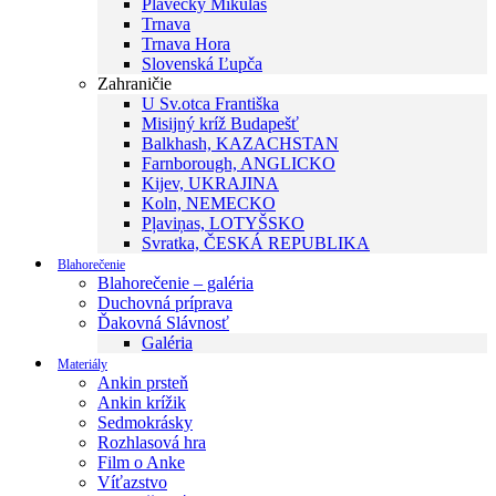
Plavecký Mikuláš
Trnava
Trnava Hora
Slovenská Ľupča
Zahraničie
U Sv.otca Františka
Misijný kríž Budapešť
Balkhash, KAZACHSTAN
Farnborough, ANGLICKO
Kijev, UKRAJINA
Koln, NEMECKO
Pļaviņas, LOTYŠSKO
Svratka, ČESKÁ REPUBLIKA
Blahorečenie
Blahorečenie – galéria
Duchovná príprava
Ďakovná Slávnosť
Galéria
Materiály
Ankin prsteň
Ankin krížik
Sedmokrásky
Rozhlasová hra
Film o Anke
Víťazstvo