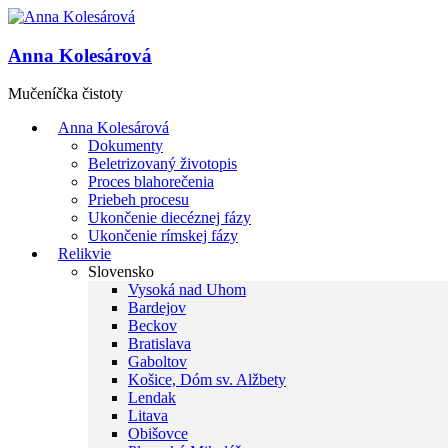
Anna Kolesárová
Mučeníčka čistoty
Anna Kolesárová
Dokumenty
Beletrizovaný životopis
Proces blahorečenia
Priebeh procesu
Ukončenie diecéznej fázy
Ukončenie rímskej fázy
Relikvie
Slovensko
Vysoká nad Uhom
Bardejov
Beckov
Bratislava
Gaboltov
Košice, Dóm sv. Alžbety
Lendak
Litava
Obišovce