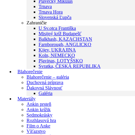
Plavecký Mikuláš
Trnava
Trnava Hora
Slovenská Ľupča
Zahraničie
U Sv.otca Františka
Misijný kríž Budapešť
Balkhash, KAZACHSTAN
Farnborough, ANGLICKO
Kijev, UKRAJINA
Koln, NEMECKO
Pļaviņas, LOTYŠSKO
Svratka, ČESKÁ REPUBLIKA
Blahorečenie
Blahorečenie – galéria
Duchovná príprava
Ďakovná Slávnosť
Galéria
Materiály
Ankin prsteň
Ankin krížik
Sedmokrásky
Rozhlasová hra
Film o Anke
Víťazstvo