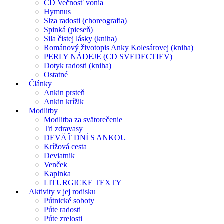
CD Večnosť vonia
Hymnus
Slza radosti (choreografia)
Spinká (pieseň)
Sila čistej lásky (kniha)
Románový životopis Anky Kolesárovej (kniha)
PERLY NÁDEJE (CD SVEDECTIEV)
Dotyk radosti (kniha)
Ostatné
Články
Ankin prsteň
Ankin krížik
Modlitby
Modlitba za svätorečenie
Tri zdravasy
DEVÄŤ DNÍ S ANKOU
Krížová cesta
Deviatnik
Venček
Kaplnka
LITURGICKE TEXTY
Aktivity v jej rodisku
Pútnické soboty
Púte radosti
Púte zrelosti