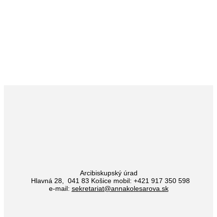
MODLITBY
AKTIVITY V JEJ RODISKU
PODPORA
KONTAKT
Arcibiskupský úrad
Hlavná 28, 041 83 Košice mobil: +421 917 350 598
e-mail:
sekretariat@annakolesarova.sk