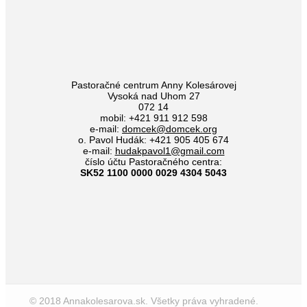
Pastoračné centrum Anny Kolesárovej
Vysoká nad Uhom 27
072 14
mobil: +421 911 912 598
e-mail:
domcek@domcek.org
o. Pavol Hudák: +421 905 405 674
e-mail:
hudakpavol1@gmail.com
číslo účtu Pastoračného centra:
SK52 1100 0000 0029 4304 5043
© 2018 Annakolesarova.sk. Všetky práva vyhradené.