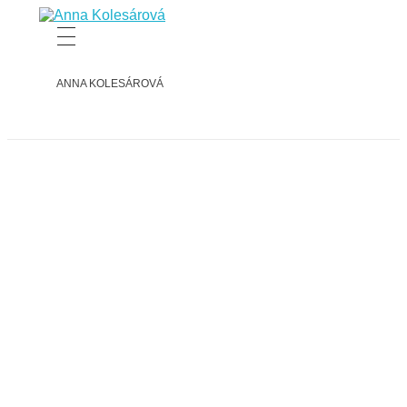
Anna Kolesárová
Mučeníčka čistoty
ANNA KOLESÁROVÁ
RELIKVIE
BLAHOREČENIE
MATERIÁLY
ČLÁNKY