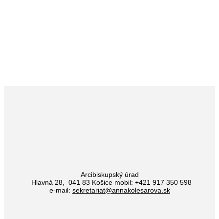
MODLITBY
AKTIVITY V JEJ RODISKU
PODPORA
KONTAKT
Arcibiskupský úrad
Hlavná 28, 041 83 Košice mobil: +421 917 350 598
e-mail:
sekretariat@annakolesarova.sk