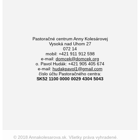
Pastoračné centrum Anny Kolesárovej
Vysoká nad Uhom 27
072 14
mobil: +421 911 912 598
e-mail:
domcek@domcek.org
o. Pavol Hudák: +421 905 405 674
e-mail:
hudakpavol1@gmail.com
číslo účtu Pastoračného centra:
SK52 1100 0000 0029 4304 5043
© 2018 Annakolesarova.sk. Všetky práva vyhradené.