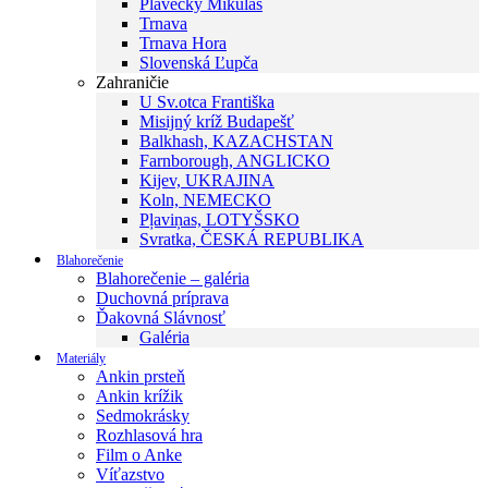
Plavecký Mikuláš
Trnava
Trnava Hora
Slovenská Ľupča
Zahraničie
U Sv.otca Františka
Misijný kríž Budapešť
Balkhash, KAZACHSTAN
Farnborough, ANGLICKO
Kijev, UKRAJINA
Koln, NEMECKO
Pļaviņas, LOTYŠSKO
Svratka, ČESKÁ REPUBLIKA
Blahorečenie
Blahorečenie – galéria
Duchovná príprava
Ďakovná Slávnosť
Galéria
Materiály
Ankin prsteň
Ankin krížik
Sedmokrásky
Rozhlasová hra
Film o Anke
Víťazstvo