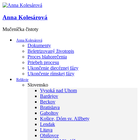
Anna Kolesárová
Mučeníčka čistoty
Anna Kolesárová
Dokumenty
Beletrizovaný životopis
Proces blahorečenia
Priebeh procesu
Ukončenie diecéznej fázy
Ukončenie rímskej fázy
Relikvie
Slovensko
Vysoká nad Uhom
Bardejov
Beckov
Bratislava
Gaboltov
Košice, Dóm sv. Alžbety
Lendak
Litava
Obišovce