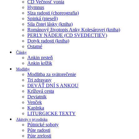
CD Večnosť vonia
Hymnus
Slza radosti (choreografia)
Spinká (pieseň)
Sila čistej lásky (kniha)
Románový životopis Anky Kolesárovej (kniha)
PERLY NÁDEJE (CD SVEDECTIEV)
Dotyk radosti (kniha)
Ostatné
Články
Ankin prsteň
Ankin krížik
Modlitby
Modlitba za svätorečenie
Tri zdravasy
DEVÄŤ DNÍ S ANKOU
Krížová cesta
Deviatnik
Venček
Kaplnka
LITURGICKE TEXTY
Aktivity v jej rodisku
Pútnické soboty
Púte radosti
Púte zrelosti