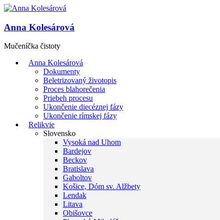
Anna Kolesárová
Mučeníčka čistoty
Anna Kolesárová
Dokumenty
Beletrizovaný životopis
Proces blahorečenia
Priebeh procesu
Ukončenie diecéznej fázy
Ukončenie rímskej fázy
Relikvie
Slovensko
Vysoká nad Uhom
Bardejov
Beckov
Bratislava
Gaboltov
Košice, Dóm sv. Alžbety
Lendak
Litava
Obišovce