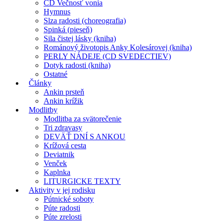
CD Večnosť vonia
Hymnus
Slza radosti (choreografia)
Spinká (pieseň)
Sila čistej lásky (kniha)
Románový životopis Anky Kolesárovej (kniha)
PERLY NÁDEJE (CD SVEDECTIEV)
Dotyk radosti (kniha)
Ostatné
Články
Ankin prsteň
Ankin krížik
Modlitby
Modlitba za svätorečenie
Tri zdravasy
DEVÄŤ DNÍ S ANKOU
Krížová cesta
Deviatnik
Venček
Kaplnka
LITURGICKE TEXTY
Aktivity v jej rodisku
Pútnické soboty
Púte radosti
Púte zrelosti