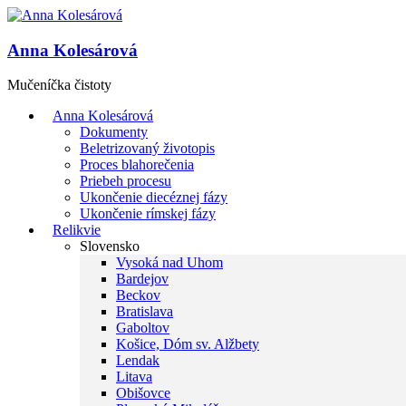
Anna Kolesárová
Mučeníčka čistoty
Anna Kolesárová
Dokumenty
Beletrizovaný životopis
Proces blahorečenia
Priebeh procesu
Ukončenie diecéznej fázy
Ukončenie rímskej fázy
Relikvie
Slovensko
Vysoká nad Uhom
Bardejov
Beckov
Bratislava
Gaboltov
Košice, Dóm sv. Alžbety
Lendak
Litava
Obišovce