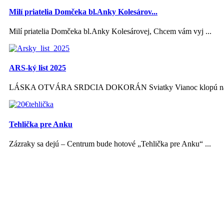
Milí priatelia Domčeka bl.Anky Kolesárov...
Milí priatelia Domčeka bl.Anky Kolesárovej, Chcem vám vyj ...
ARS-ký list 2025
LÁSKA OTVÁRA SRDCIA DOKORÁN Sviatky Vianoc klopú na s
Tehlička pre Anku
Zázraky sa dejú – Centrum bude hotové „Tehlička pre Anku“ ...