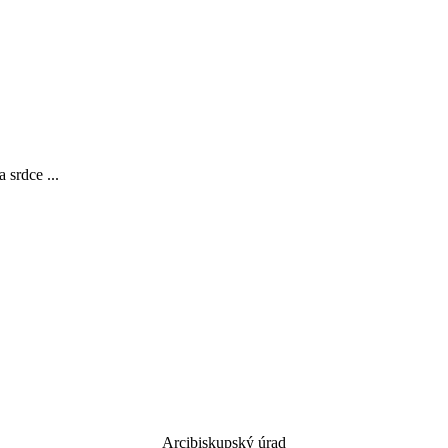
rdce ...
Arcibiskupský úrad