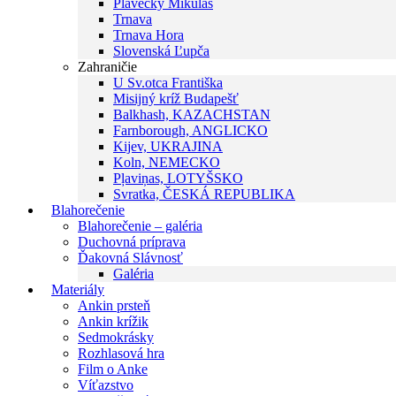
Plavecký Mikuláš
Trnava
Trnava Hora
Slovenská Ľupča
Zahraničie
U Sv.otca Františka
Misijný kríž Budapešť
Balkhash, KAZACHSTAN
Farnborough, ANGLICKO
Kijev, UKRAJINA
Koln, NEMECKO
Pļaviņas, LOTYŠSKO
Svratka, ČESKÁ REPUBLIKA
Blahorečenie
Blahorečenie – galéria
Duchovná príprava
Ďakovná Slávnosť
Galéria
Materiály
Ankin prsteň
Ankin krížik
Sedmokrásky
Rozhlasová hra
Film o Anke
Víťazstvo