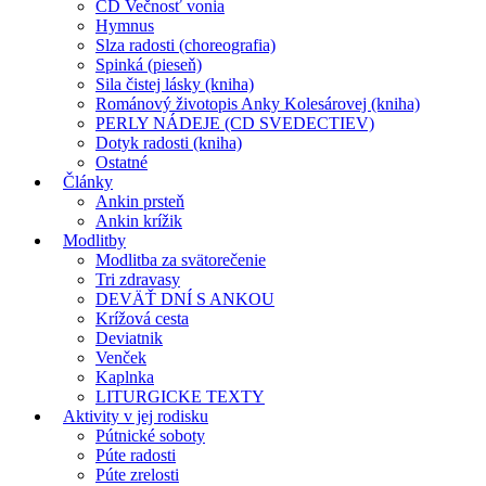
CD Večnosť vonia
Hymnus
Slza radosti (choreografia)
Spinká (pieseň)
Sila čistej lásky (kniha)
Románový životopis Anky Kolesárovej (kniha)
PERLY NÁDEJE (CD SVEDECTIEV)
Dotyk radosti (kniha)
Ostatné
Články
Ankin prsteň
Ankin krížik
Modlitby
Modlitba za svätorečenie
Tri zdravasy
DEVÄŤ DNÍ S ANKOU
Krížová cesta
Deviatnik
Venček
Kaplnka
LITURGICKE TEXTY
Aktivity v jej rodisku
Pútnické soboty
Púte radosti
Púte zrelosti