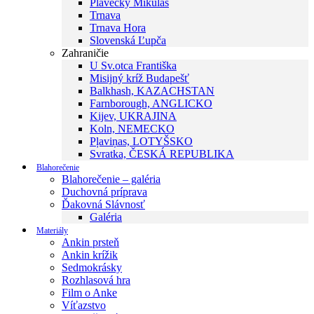
Plavecký Mikuláš
Trnava
Trnava Hora
Slovenská Ľupča
Zahraničie
U Sv.otca Františka
Misijný kríž Budapešť
Balkhash, KAZACHSTAN
Farnborough, ANGLICKO
Kijev, UKRAJINA
Koln, NEMECKO
Pļaviņas, LOTYŠSKO
Svratka, ČESKÁ REPUBLIKA
Blahorečenie
Blahorečenie – galéria
Duchovná príprava
Ďakovná Slávnosť
Galéria
Materiály
Ankin prsteň
Ankin krížik
Sedmokrásky
Rozhlasová hra
Film o Anke
Víťazstvo