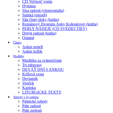
CD Večnosť vonia
Hymnus
Slza radosti (choreografia)
Spinká (pieseň)
Sila čistej lásky (kniha)
Románový životopis Anky Kolesárovej (kniha)
PERLY NÁDEJE (CD SVEDECTIEV)
Dotyk radosti (kniha)
Ostatné
Články
Ankin prsteň
Ankin krížik
Modlitby
Modlitba za svätorečenie
Tri zdravasy
DEVÄŤ DNÍ S ANKOU
Krížová cesta
Deviatnik
Venček
Kaplnka
LITURGICKE TEXTY
Aktivity v jej rodisku
Pútnické soboty
Púte radosti
Púte zrelosti