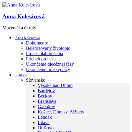
Anna Kolesárová
Mučeníčka čistoty
Anna Kolesárová
Dokumenty
Beletrizovaný životopis
Proces blahorečenia
Priebeh procesu
Ukončenie diecéznej fázy
Ukončenie rímskej fázy
Relikvie
Slovensko
Vysoká nad Uhom
Bardejov
Beckov
Bratislava
Gaboltov
Košice, Dóm sv. Alžbety
Lendak
Litava
Obišovce