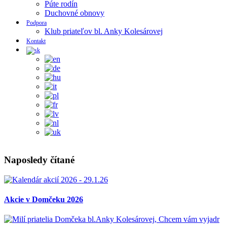
Púte rodín
Duchovné obnovy
Podpora
Klub priateľov bl. Anky Kolesárovej
Kontakt
Naposledy čítané
Akcie v Domčeku 2026