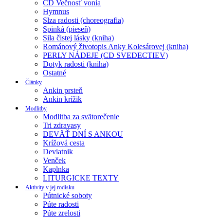
CD Večnosť vonia
Hymnus
Slza radosti (choreografia)
Spinká (pieseň)
Sila čistej lásky (kniha)
Románový životopis Anky Kolesárovej (kniha)
PERLY NÁDEJE (CD SVEDECTIEV)
Dotyk radosti (kniha)
Ostatné
Články
Ankin prsteň
Ankin krížik
Modlitby
Modlitba za svätorečenie
Tri zdravasy
DEVÄŤ DNÍ S ANKOU
Krížová cesta
Deviatnik
Venček
Kaplnka
LITURGICKE TEXTY
Aktivity v jej rodisku
Pútnické soboty
Púte radosti
Púte zrelosti