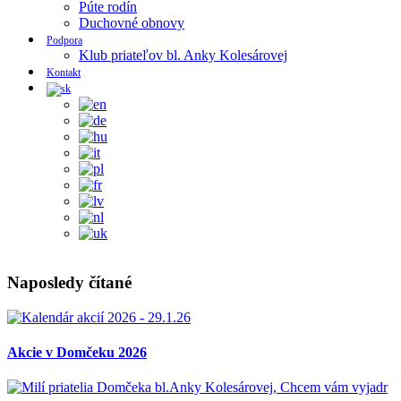
Púte rodín
Duchovné obnovy
Podpora
Klub priateľov bl. Anky Kolesárovej
Kontakt
Naposledy čítané
Akcie v Domčeku 2026