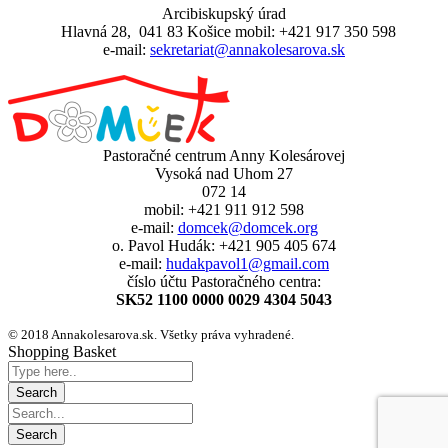
Arcibiskupský úrad
Hlavná 28, 041 83 Košice mobil: +421 917 350 598
e-mail:
sekretariat@annakolesarova.sk
Pastoračné centrum Anny Kolesárovej
Vysoká nad Uhom 27
072 14
mobil: +421 911 912 598
e-mail:
domcek@domcek.org
o. Pavol Hudák: +421 905 405 674
e-mail:
hudakpavol1@gmail.com
číslo účtu Pastoračného centra:
SK52 1100 0000 0029 4304 5043
© 2018 Annakolesarova.sk. Všetky práva vyhradené.
Shopping Basket