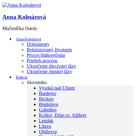
Anna Kolesárová
Mučeníčka čistoty
Anna Kolesárová
Dokumenty
Beletrizovaný životopis
Proces blahorečenia
Priebeh procesu
Ukončenie diecéznej fázy
Ukončenie rímskej fázy
Relikvie
Slovensko
Vysoká nad Uhom
Bardejov
Beckov
Bratislava
Gaboltov
Košice, Dóm sv. Alžbety
Lendak
Litava
Obišovce