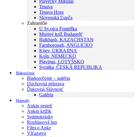
Plavecký Mikuláš
Trnava
Trnava Hora
Slovenská Ľupča
Zahraničie
U Sv.otca Františka
Misijný kríž Budapešť
Balkhash, KAZACHSTAN
Farnborough, ANGLICKO
Kijev, UKRAJINA
Koln, NEMECKO
Pļaviņas, LOTYŠSKO
Svratka, ČESKÁ REPUBLIKA
Blahorečenie
Blahorečenie – galéria
Duchovná príprava
Ďakovná Slávnosť
Galéria
Materiály
Ankin prsteň
Ankin krížik
Sedmokrásky
Rozhlasová hra
Film o Anke
Víťazstvo