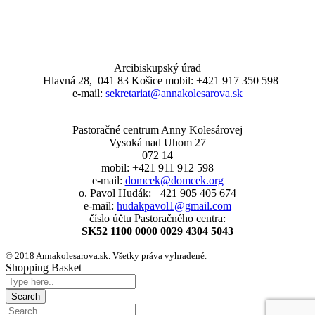
Arcibiskupský úrad
Hlavná 28, 041 83 Košice mobil: +421 917 350 598
e-mail:
sekretariat@annakolesarova.sk
Pastoračné centrum Anny Kolesárovej
Vysoká nad Uhom 27
072 14
mobil: +421 911 912 598
e-mail:
domcek@domcek.org
o. Pavol Hudák: +421 905 405 674
e-mail:
hudakpavol1@gmail.com
číslo účtu Pastoračného centra:
SK52 1100 0000 0029 4304 5043
© 2018 Annakolesarova.sk. Všetky práva vyhradené.
Shopping Basket