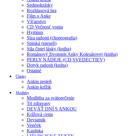
Sedmokrásky
Rozhlasová hra
Film o Anke
Víťazstvo
CD Večnosť vonia
Hymnus
Slza radosti (choreografia)
Spinká (pieseň)
Sila čistej lásky (kniha)
Románový životopis Anky Kolesárovej (kniha)
PERLY NÁDEJE (CD SVEDECTIEV)
Dotyk radosti (kniha)
Ostatné
Články
Ankin prsteň
Ankin krížik
Modlitby
Modlitba za svätorečenie
Tri zdravasy
DEVÄŤ DNÍ S ANKOU
Krížová cesta
Deviatnik
Venček
Kaplnka