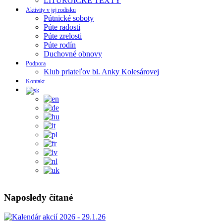
LITURGICKE TEXTY
Aktivity v jej rodisku
Pútnické soboty
Púte radosti
Púte zrelosti
Púte rodín
Duchovné obnovy
Podpora
Klub priateľov bl. Anky Kolesárovej
Kontakt
Naposledy čítané