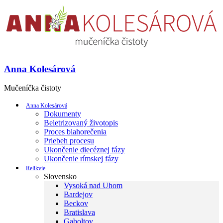
Anna Kolesárová
Mučeníčka čistoty
Anna Kolesárová
Dokumenty
Beletrizovaný životopis
Proces blahorečenia
Priebeh procesu
Ukončenie diecéznej fázy
Ukončenie rímskej fázy
Relikvie
Slovensko
Vysoká nad Uhom
Bardejov
Beckov
Bratislava
Gaboltov