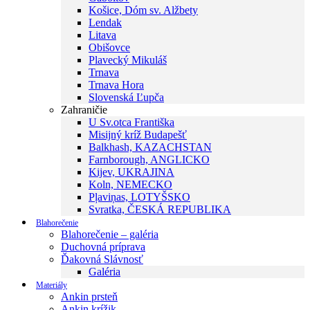
Košice, Dóm sv. Alžbety
Lendak
Litava
Obišovce
Plavecký Mikuláš
Trnava
Trnava Hora
Slovenská Ľupča
Zahraničie
U Sv.otca Františka
Misijný kríž Budapešť
Balkhash, KAZACHSTAN
Farnborough, ANGLICKO
Kijev, UKRAJINA
Koln, NEMECKO
Pļaviņas, LOTYŠSKO
Svratka, ČESKÁ REPUBLIKA
Blahorečenie
Blahorečenie – galéria
Duchovná príprava
Ďakovná Slávnosť
Galéria
Materiály
Ankin prsteň
Ankin krížik