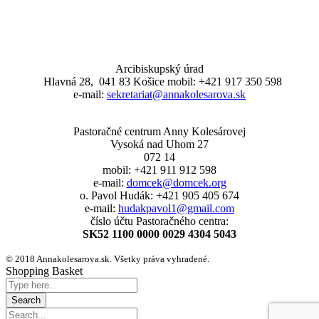
Arcibiskupský úrad
Hlavná 28, 041 83 Košice mobil: +421 917 350 598
e-mail:
sekretariat@annakolesarova.sk
Pastoračné centrum Anny Kolesárovej
Vysoká nad Uhom 27
072 14
mobil: +421 911 912 598
e-mail:
domcek@domcek.org
o. Pavol Hudák: +421 905 405 674
e-mail:
hudakpavol1@gmail.com
číslo účtu Pastoračného centra:
SK52 1100 0000 0029 4304 5043
© 2018 Annakolesarova.sk. Všetky práva vyhradené.
Shopping Basket