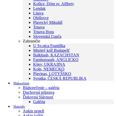
Košice, Dóm sv. Alžbety
Lendak
Litava
Obišovce
Plavecký Mikuláš
Trnava
Trnava Hora
Slovenská Ľupča
Zahraničie
U Sv.otca Františka
Misijný kríž Budapešť
Balkhash, KAZACHSTAN
Farnborough, ANGLICKO
Kijev, UKRAJINA
Koln, NEMECKO
Pļaviņas, LOTYŠSKO
Svratka, ČESKÁ REPUBLIKA
Blahorečenie
Blahorečenie – galéria
Duchovná príprava
Ďakovná Slávnosť
Galéria
Materiály
Ankin prsteň
Ankin krížik