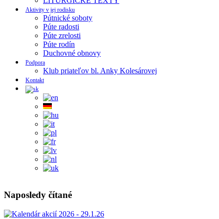
LITURGICKE TEXTY
Aktivity v jej rodisku
Pútnické soboty
Púte radosti
Púte zrelosti
Púte rodín
Duchovné obnovy
Podpora
Klub priateľov bl. Anky Kolesárovej
Kontakt
Naposledy čítané