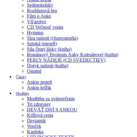
Sedmokrásky
Rozhlasová hra
Film o Anke
Víťazstvo
CD Večnosť vonia
Hymnus
Slza radosti (choreografia)
Spinká (pieseň)
Sila čistej lásky (kniha)
Románový životopis Anky Kolesárovej (kniha)
PERLY NÁDEJE (CD SVEDECTIEV)
Dotyk radosti (kniha)
Ostatné
Články
Ankin prsteň
Ankin krížik
Modlitby
Modlitba za svätorečenie
Tri zdravasy
DEVÄŤ DNÍ S ANKOU
Krížová cesta
Deviatnik
Venček
Kaplnka