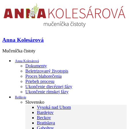
Anna Kolesárová
Mučeníčka čistoty
Anna Kolesárová
Dokumenty
Beletrizovaný životopis
Proces blahorečenia
Priebeh procesu
Ukončenie diecéznej fázy
Ukončenie rímskej fázy
Relikvie
Slovensko
Vysoká nad Uhom
Bardejov
Beckov
Bratislava
Gaboltov