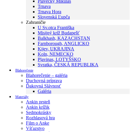
Plavecký Mikuláš
Trnava
Trnava Hora
Slovenská Ľupča
Zahraničie
U Sv.otca Františka
Misijný kríž Budapešť
Balkhash, KAZACHSTAN
Farnborough, ANGLICKO
Kijev, UKRAJINA
Koln, NEMECKO
Pļaviņas, LOTYŠSKO
Svratka, ČESKÁ REPUBLIKA
Blahorečenie
Blahorečenie – galéria
Duchovná príprava
Ďakovná Slávnosť
Galéria
Materiály
Ankin prsteň
Ankin krížik
Sedmokrásky
Rozhlasová hra
Film o Anke
Víťazstvo