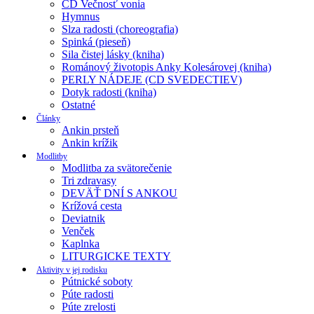
CD Večnosť vonia
Hymnus
Slza radosti (choreografia)
Spinká (pieseň)
Sila čistej lásky (kniha)
Románový životopis Anky Kolesárovej (kniha)
PERLY NÁDEJE (CD SVEDECTIEV)
Dotyk radosti (kniha)
Ostatné
Články
Ankin prsteň
Ankin krížik
Modlitby
Modlitba za svätorečenie
Tri zdravasy
DEVÄŤ DNÍ S ANKOU
Krížová cesta
Deviatnik
Venček
Kaplnka
LITURGICKE TEXTY
Aktivity v jej rodisku
Pútnické soboty
Púte radosti
Púte zrelosti