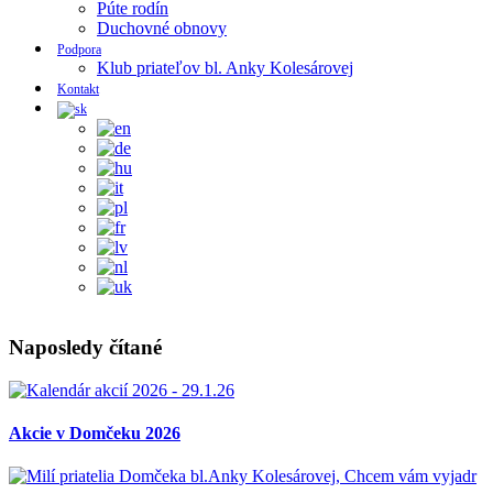
Púte rodín
Duchovné obnovy
Podpora
Klub priateľov bl. Anky Kolesárovej
Kontakt
Naposledy čítané
Akcie v Domčeku 2026