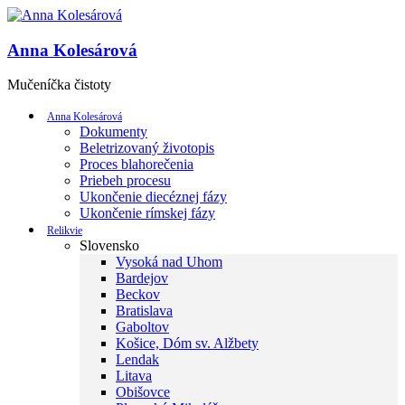
Anna Kolesárová
Mučeníčka čistoty
Anna Kolesárová
Dokumenty
Beletrizovaný životopis
Proces blahorečenia
Priebeh procesu
Ukončenie diecéznej fázy
Ukončenie rímskej fázy
Relikvie
Slovensko
Vysoká nad Uhom
Bardejov
Beckov
Bratislava
Gaboltov
Košice, Dóm sv. Alžbety
Lendak
Litava
Obišovce