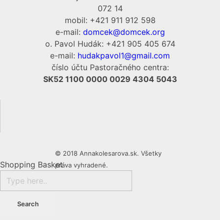
072 14
mobil: +421 911 912 598
e-mail:
domcek@domcek.org
o. Pavol Hudák: +421 905 405 674
e-mail:
hudakpavol1@gmail.com
číslo účtu Pastoračného centra:
SK52 1100 0000 0029 4304 5043
© 2018 Annakolesarova.sk. Všetky
Shopping Basket
práva vyhradené.