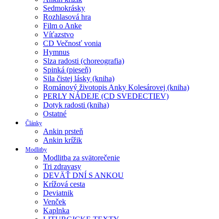
Sedmokrásky
Rozhlasová hra
Film o Anke
Víťazstvo
CD Večnosť vonia
Hymnus
Slza radosti (choreografia)
Spinká (pieseň)
Sila čistej lásky (kniha)
Románový životopis Anky Kolesárovej (kniha)
PERLY NÁDEJE (CD SVEDECTIEV)
Dotyk radosti (kniha)
Ostatné
Články
Ankin prsteň
Ankin krížik
Modlitby
Modlitba za svätorečenie
Tri zdravasy
DEVÄŤ DNÍ S ANKOU
Krížová cesta
Deviatnik
Venček
Kaplnka