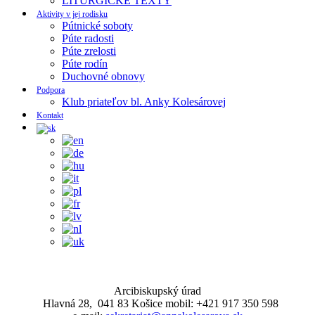
LITURGICKE TEXTY
Aktivity v jej rodisku
Pútnické soboty
Púte radosti
Púte zrelosti
Púte rodín
Duchovné obnovy
Podpora
Klub priateľov bl. Anky Kolesárovej
Kontakt
Arcibiskupský úrad
Hlavná 28, 041 83 Košice mobil: +421 917 350 598