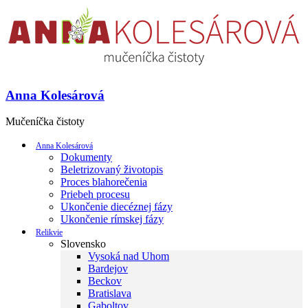
Anna Kolesárová
Mučeníčka čistoty
Anna Kolesárová
Dokumenty
Beletrizovaný životopis
Proces blahorečenia
Priebeh procesu
Ukončenie diecéznej fázy
Ukončenie rímskej fázy
Relikvie
Slovensko
Vysoká nad Uhom
Bardejov
Beckov
Bratislava
Gaboltov