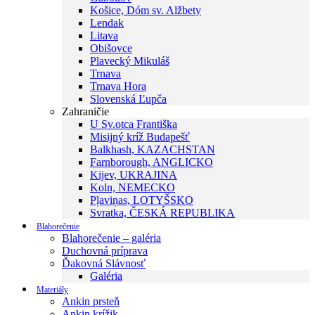
Košice, Dóm sv. Alžbety
Lendak
Litava
Obišovce
Plavecký Mikuláš
Trnava
Trnava Hora
Slovenská Ľupča
Zahraničie
U Sv.otca Františka
Misijný kríž Budapešť
Balkhash, KAZACHSTAN
Farnborough, ANGLICKO
Kijev, UKRAJINA
Koln, NEMECKO
Pļaviņas, LOTYŠSKO
Svratka, ČESKÁ REPUBLIKA
Blahorečenie
Blahorečenie – galéria
Duchovná príprava
Ďakovná Slávnosť
Galéria
Materiály
Ankin prsteň
Ankin krížik