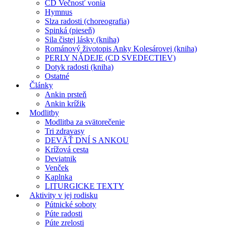
CD Večnosť vonia
Hymnus
Slza radosti (choreografia)
Spinká (pieseň)
Sila čistej lásky (kniha)
Románový životopis Anky Kolesárovej (kniha)
PERLY NÁDEJE (CD SVEDECTIEV)
Dotyk radosti (kniha)
Ostatné
Články
Ankin prsteň
Ankin krížik
Modlitby
Modlitba za svätorečenie
Tri zdravasy
DEVÄŤ DNÍ S ANKOU
Krížová cesta
Deviatnik
Venček
Kaplnka
LITURGICKE TEXTY
Aktivity v jej rodisku
Pútnické soboty
Púte radosti
Púte zrelosti