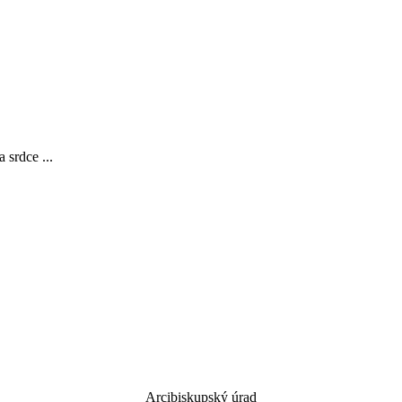
rdce ...
Arcibiskupský úrad