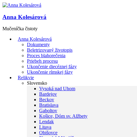
Anna Kolesárová
Mučeníčka čistoty
Anna Kolesárová
Dokumenty
Beletrizovaný životopis
Proces blahorečenia
Priebeh procesu
Ukončenie diecéznej fázy
Ukončenie rímskej fázy
Relikvie
Slovensko
Vysoká nad Uhom
Bardejov
Beckov
Bratislava
Gaboltov
Košice, Dóm sv. Alžbety
Lendak
Litava
Obišovce