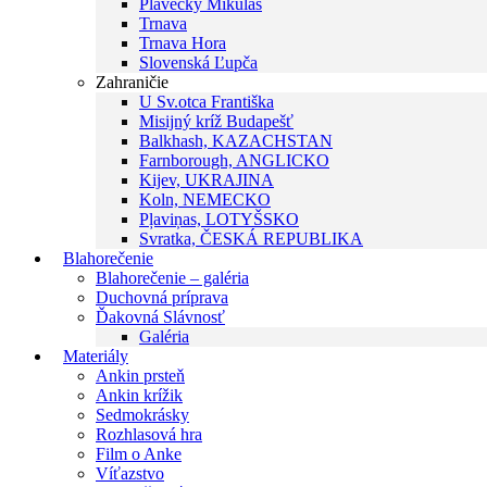
Plavecký Mikuláš
Trnava
Trnava Hora
Slovenská Ľupča
Zahraničie
U Sv.otca Františka
Misijný kríž Budapešť
Balkhash, KAZACHSTAN
Farnborough, ANGLICKO
Kijev, UKRAJINA
Koln, NEMECKO
Pļaviņas, LOTYŠSKO
Svratka, ČESKÁ REPUBLIKA
Blahorečenie
Blahorečenie – galéria
Duchovná príprava
Ďakovná Slávnosť
Galéria
Materiály
Ankin prsteň
Ankin krížik
Sedmokrásky
Rozhlasová hra
Film o Anke
Víťazstvo