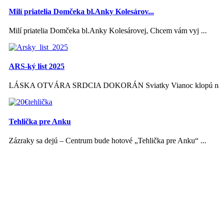
Milí priatelia Domčeka bl.Anky Kolesárov...
Milí priatelia Domčeka bl.Anky Kolesárovej, Chcem vám vyj ...
ARS-ký list 2025
LÁSKA OTVÁRA SRDCIA DOKORÁN Sviatky Vianoc klopú na s
Tehlička pre Anku
Zázraky sa dejú – Centrum bude hotové „Tehlička pre Anku“ ...