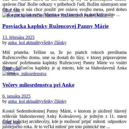
správne čítať Božie odkazy v príbehoch ľudí. Božím nástrojom sme
my a On si nás chce použiť pre oslavu svojho mena, pred dobro
Čítať viac
ľudí a pre spásu sveta. Miesta a veci ktorých sa dotýkali milov ...
Posviacka kaplnky Ružencovej Panny Márie
13. februára 2025
by
anka_kol
aktuality
všetky články
Milí priatelia. Tešíme sa, že po piatich rokoch prerábania
Ružencového domu, sme sa dostali do fázy, v ktorej pripravujeme
slávnosť požehnania kaplnky Ružencovej Panny Márie vo vnútri
domu. Súčasťou kaplnky je aj miesto, kde sa blahoslavená Anka
Čítať viac
Kolesá ...
Večery milosrdenstva pri Anke
6. januára 2025
by
anka_kol
aktuality
všetky články
Kostol Sedembolestnej Panny Márie, v ktorom je uložený hlavný
relikviár blahoslavenej Anky Kolesárovej, je jedným z 11. miest
našej košickej arcidiecézy, kde je možnosť prijať milosti odpustkov
Čítať viac
jubilejného roka. Je to veľká milosť pre toto pútnické me ...