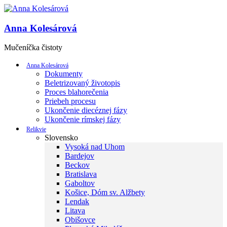
Anna Kolesárová
Mučeníčka čistoty
Anna Kolesárová
Dokumenty
Beletrizovaný životopis
Proces blahorečenia
Priebeh procesu
Ukončenie diecéznej fázy
Ukončenie rímskej fázy
Relikvie
Slovensko
Vysoká nad Uhom
Bardejov
Beckov
Bratislava
Gaboltov
Košice, Dóm sv. Alžbety
Lendak
Litava
Obišovce