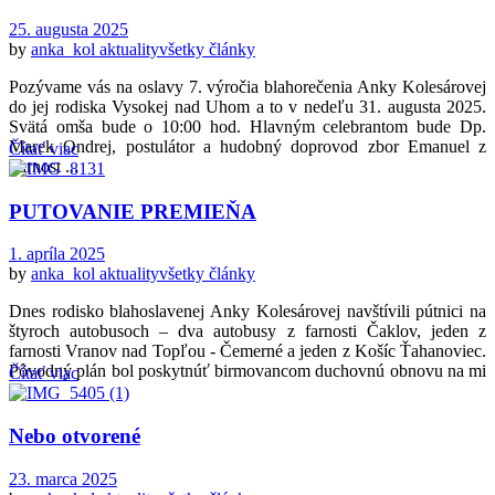
25. augusta 2025
by
anka_kol
aktuality
všetky články
Pozývame vás na oslavy 7. výročia blahorečenia Anky Kolesárovej
do jej rodiska Vysokej nad Uhom a to v nedeľu 31. augusta 2025.
Svätá omša bude o 10:00 hod. Hlavným celebrantom bude Dp.
Marek Ondrej, postulátor a hudobný doprovod zbor Emanuel z
Čítať viac
Farnost ...
PUTOVANIE PREMIEŇA
1. apríla 2025
by
anka_kol
aktuality
všetky články
Dnes rodisko blahoslavenej Anky Kolesárovej navštívili pútnici na
štyroch autobusoch – dva autobusy z farnosti Čaklov, jeden z
farnosti Vranov nad Topľou - Čemerné a jeden z Košíc Ťahanoviec.
Pôvodný plán bol poskytnúť birmovancom duchovnú obnovu na mi
Čítať viac
...
Nebo otvorené
23. marca 2025