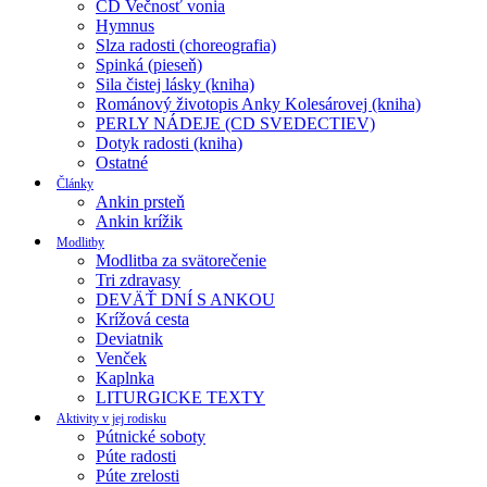
CD Večnosť vonia
Hymnus
Slza radosti (choreografia)
Spinká (pieseň)
Sila čistej lásky (kniha)
Románový životopis Anky Kolesárovej (kniha)
PERLY NÁDEJE (CD SVEDECTIEV)
Dotyk radosti (kniha)
Ostatné
Články
Ankin prsteň
Ankin krížik
Modlitby
Modlitba za svätorečenie
Tri zdravasy
DEVÄŤ DNÍ S ANKOU
Krížová cesta
Deviatnik
Venček
Kaplnka
LITURGICKE TEXTY
Aktivity v jej rodisku
Pútnické soboty
Púte radosti
Púte zrelosti