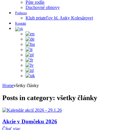
Púte rodín
Duchovné obnovy
Podpora
Klub priateľov bl. Anky Kolesárovej
Kontakt
Home
všetky články
Posts in category: všetky články
Akcie v Domčeku 2026
Čítať viac