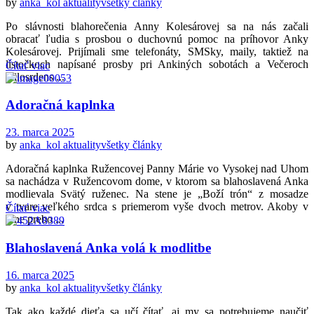
by
anka_kol
aktuality
všetky články
Po slávnosti blahorečenia Anny Kolesárovej sa na nás začali
obracať ľudia s prosbou o duchovnú pomoc na príhovor Anky
Kolesárovej. Prijímali sme telefonáty, SMSky, maily, taktiež na
lístočkoch napísané prosby pri Ankiných sobotách a Večeroch
Čítať viac
milosrdens ...
Adoračná kaplnka
23. marca 2025
by
anka_kol
aktuality
všetky články
Adoračná kaplnka Ružencovej Panny Márie vo Vysokej nad Uhom
sa nachádza v Ružencovom dome, v ktorom sa blahoslavená Anka
modlievala Svätý ruženec. Na stene je „Boží trón“ z mosadze
v tvare veľkého srdca s priemerom vyše dvoch metrov. Akoby v
Čítať viac
rane prebo ...
Blahoslavená Anka volá k modlitbe
16. marca 2025
by
anka_kol
aktuality
všetky články
Tak ako každé dieťa sa učí čítať, aj my sa potrebujeme naučiť