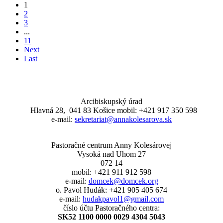
1
2
3
...
11
Next
Last
Arcibiskupský úrad
Hlavná 28, 041 83 Košice mobil: +421 917 350 598
e-mail:
sekretariat@annakolesarova.sk
Pastoračné centrum Anny Kolesárovej
Vysoká nad Uhom 27
072 14
mobil: +421 911 912 598
e-mail:
domcek@domcek.org
o. Pavol Hudák: +421 905 405 674
e-mail:
hudakpavol1@gmail.com
číslo účtu Pastoračného centra:
SK52 1100 0000 0029 4304 5043