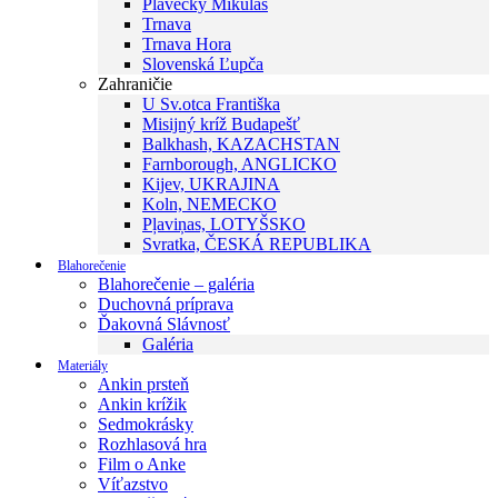
Plavecký Mikuláš
Trnava
Trnava Hora
Slovenská Ľupča
Zahraničie
U Sv.otca Františka
Misijný kríž Budapešť
Balkhash, KAZACHSTAN
Farnborough, ANGLICKO
Kijev, UKRAJINA
Koln, NEMECKO
Pļaviņas, LOTYŠSKO
Svratka, ČESKÁ REPUBLIKA
Blahorečenie
Blahorečenie – galéria
Duchovná príprava
Ďakovná Slávnosť
Galéria
Materiály
Ankin prsteň
Ankin krížik
Sedmokrásky
Rozhlasová hra
Film o Anke
Víťazstvo