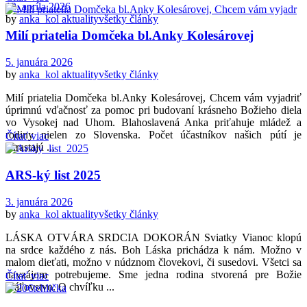
12. apríla 2026
by
anka_kol
aktuality
všetky články
Milí priatelia Domčeka bl.Anky Kolesárovej
5. januára 2026
by
anka_kol
aktuality
všetky články
Milí priatelia Domčeka bl.Anky Kolesárovej, Chcem vám vyjadriť
úprimnú vďačnosť za pomoc pri budovaní krásneho Božieho diela
vo Vysokej nad Uhom. Blahoslavená Anka priťahuje mládež a
rodiny nielen zo Slovenska. Počet účastníkov našich pútí je
Čítať viac
narastajú ...
ARS-ký list 2025
3. januára 2026
by
anka_kol
aktuality
všetky články
LÁSKA OTVÁRA SRDCIA DOKORÁN Sviatky Vianoc klopú
na srdce každého z nás. Boh Láska prichádza k nám. Možno v
malom dieťati, možno v núdznom človekovi, či susedovi. Všetci sa
navzájom potrebujeme. Sme jedna rodina stvorená pre Božie
Čítať viac
kráľovstvo. O chvíľku ...