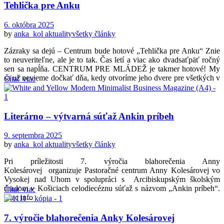
Tehlička pre Anku
6. októbra 2025
by
anka_kol
aktuality
všetky články
Zázraky sa dejú – Centrum bude hotové „Tehlička pre Anku“ Znie
to neuveriteľne, ale je to tak. Čas letí a viac ako dvadsaťpäť ročný
sen sa napĺňa. CENTRUM PRE MLÁDEŽ je takmer hotové! My
sa už nevieme dočkať dňa, kedy otvoríme jeho dvere pre všetkých v
Čítať viac
...
Literárno – výtvarná súťaž Ankin príbeh
9. septembra 2025
by
anka_kol
aktuality
všetky články
Pri príležitosti 7. výročia blahorečenia Anny
Kolesárovej organizuje Pastoračné centrum Anny Kolesárovej vo
Vysokej nad Uhom v spolupráci s Arcibiskupským školským
úradom v Košiciach celodiecéznu súťaž s názvom „Ankin príbeh“.
Čítať viac
Viac info
7. výročie blahorečenia Anky Kolesárovej