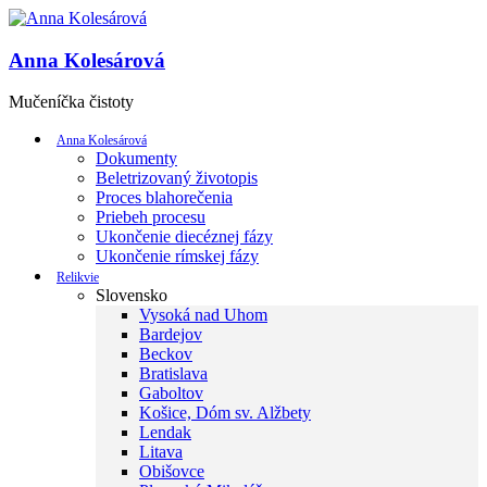
Anna Kolesárová
Mučeníčka čistoty
Anna Kolesárová
Dokumenty
Beletrizovaný životopis
Proces blahorečenia
Priebeh procesu
Ukončenie diecéznej fázy
Ukončenie rímskej fázy
Relikvie
Slovensko
Vysoká nad Uhom
Bardejov
Beckov
Bratislava
Gaboltov
Košice, Dóm sv. Alžbety
Lendak
Litava
Obišovce