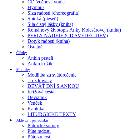
CD Večnosť vonia
Hymnus
Slza radosti (choreografia)
Spinká (pieseň)
Sila čistej lásky (kniha)
Románový životopis Anky Kolesárovej (kniha)
PERLY NÁDEJE (CD SVEDECTIEV)
Dotyk radosti (kniha)
Ostatné
Články
Ankin prsteň
Ankin krížik
Modlitby
Modlitba za svätorečenie
Tri zdravasy
DEVÄŤ DNÍ S ANKOU
Krížová cesta
Deviatnik
Venček
Kaplnka
LITURGICKE TEXTY
Aktivity v jej rodisku
Pútnické soboty
Púte radosti
Púte zrelosti