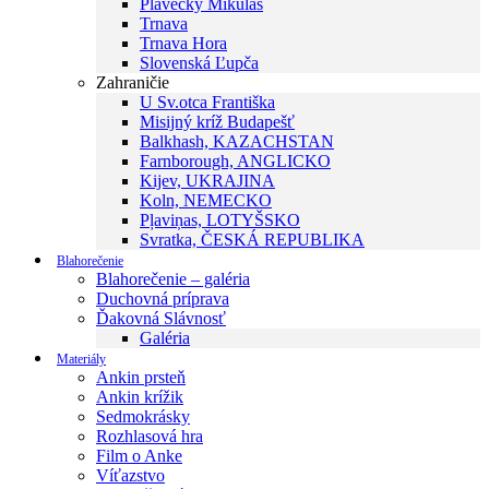
Plavecký Mikuláš
Trnava
Trnava Hora
Slovenská Ľupča
Zahraničie
U Sv.otca Františka
Misijný kríž Budapešť
Balkhash, KAZACHSTAN
Farnborough, ANGLICKO
Kijev, UKRAJINA
Koln, NEMECKO
Pļaviņas, LOTYŠSKO
Svratka, ČESKÁ REPUBLIKA
Blahorečenie
Blahorečenie – galéria
Duchovná príprava
Ďakovná Slávnosť
Galéria
Materiály
Ankin prsteň
Ankin krížik
Sedmokrásky
Rozhlasová hra
Film o Anke
Víťazstvo