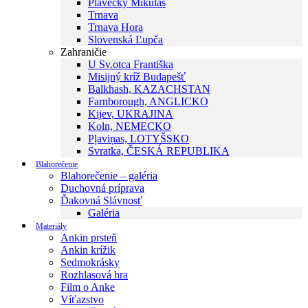
Plavecký Mikuláš
Trnava
Trnava Hora
Slovenská Ľupča
Zahraničie
U Sv.otca Františka
Misijný kríž Budapešť
Balkhash, KAZACHSTAN
Farnborough, ANGLICKO
Kijev, UKRAJINA
Koln, NEMECKO
Pļaviņas, LOTYŠSKO
Svratka, ČESKÁ REPUBLIKA
Blahorečenie
Blahorečenie – galéria
Duchovná príprava
Ďakovná Slávnosť
Galéria
Materiály
Ankin prsteň
Ankin krížik
Sedmokrásky
Rozhlasová hra
Film o Anke
Víťazstvo