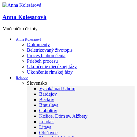
Anna Kolesárová
Mučeníčka čistoty
Anna Kolesárová
Dokumenty
Beletrizovaný životopis
Proces blahorečenia
Priebeh procesu
Ukončenie diecéznej fázy
Ukončenie rímskej fázy
Relikvie
Slovensko
Vysoká nad Uhom
Bardejov
Beckov
Bratislava
Gaboltov
Košice, Dóm sv. Alžbety
Lendak
Litava
Obišovce