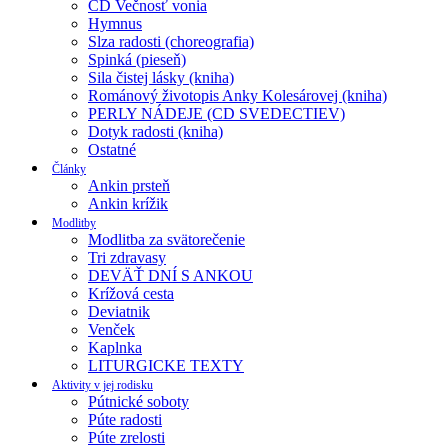
CD Večnosť vonia
Hymnus
Slza radosti (choreografia)
Spinká (pieseň)
Sila čistej lásky (kniha)
Románový životopis Anky Kolesárovej (kniha)
PERLY NÁDEJE (CD SVEDECTIEV)
Dotyk radosti (kniha)
Ostatné
Články
Ankin prsteň
Ankin krížik
Modlitby
Modlitba za svätorečenie
Tri zdravasy
DEVÄŤ DNÍ S ANKOU
Krížová cesta
Deviatnik
Venček
Kaplnka
LITURGICKE TEXTY
Aktivity v jej rodisku
Pútnické soboty
Púte radosti
Púte zrelosti