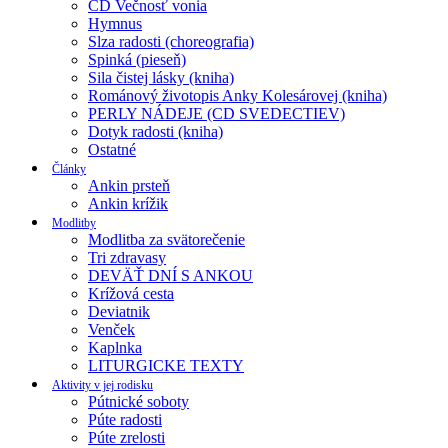
CD Večnosť vonia
Hymnus
Slza radosti (choreografia)
Spinká (pieseň)
Sila čistej lásky (kniha)
Románový životopis Anky Kolesárovej (kniha)
PERLY NÁDEJE (CD SVEDECTIEV)
Dotyk radosti (kniha)
Ostatné
Články
Ankin prsteň
Ankin krížik
Modlitby
Modlitba za svätorečenie
Tri zdravasy
DEVÄŤ DNÍ S ANKOU
Krížová cesta
Deviatnik
Venček
Kaplnka
LITURGICKE TEXTY
Aktivity v jej rodisku
Pútnické soboty
Púte radosti
Púte zrelosti