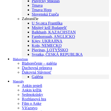
Plavecký Mikuláš
Trnava
Trnava Hora
Slovenská Ľupča
Zahraničie
U Sv.otca Františka
Misijný kríž Budapešť
Balkhash, KAZACHSTAN
Farnborough, ANGLICKO
Kijev, UKRAJINA
Koln, NEMECKO
Pļaviņas, LOTYŠSKO
Svratka, ČESKÁ REPUBLIKA
Blahorečenie
Blahorečenie – galéria
Duchovná príprava
Ďakovná Slávnosť
Galéria
Materiály
Ankin prsteň
Ankin krížik
Sedmokrásky
Rozhlasová hra
Film o Anke
Víťazstvo