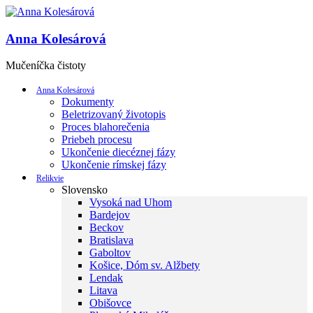
Anna Kolesárová
Mučeníčka čistoty
Anna Kolesárová
Dokumenty
Beletrizovaný životopis
Proces blahorečenia
Priebeh procesu
Ukončenie diecéznej fázy
Ukončenie rímskej fázy
Relikvie
Slovensko
Vysoká nad Uhom
Bardejov
Beckov
Bratislava
Gaboltov
Košice, Dóm sv. Alžbety
Lendak
Litava
Obišovce