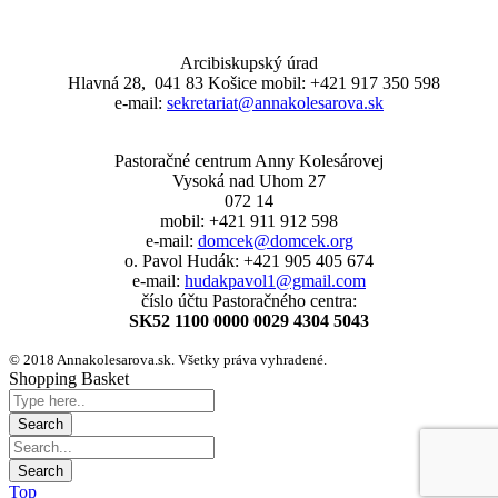
Arcibiskupský úrad
Hlavná 28, 041 83 Košice mobil: +421 917 350 598
e-mail:
sekretariat@annakolesarova.sk
Pastoračné centrum Anny Kolesárovej
Vysoká nad Uhom 27
072 14
mobil: +421 911 912 598
e-mail:
domcek@domcek.org
o. Pavol Hudák: +421 905 405 674
e-mail:
hudakpavol1@gmail.com
číslo účtu Pastoračného centra:
SK52 1100 0000 0029 4304 5043
© 2018 Annakolesarova.sk. Všetky práva vyhradené.
Shopping Basket
Top