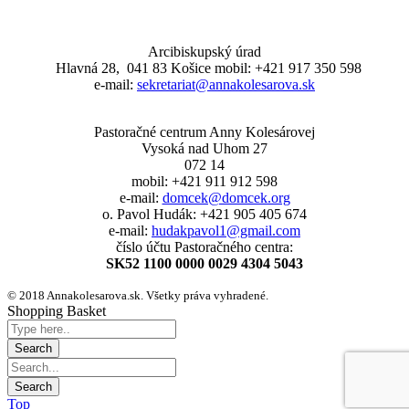
Arcibiskupský úrad
Hlavná 28, 041 83 Košice mobil: +421 917 350 598
e-mail:
sekretariat@annakolesarova.sk
Pastoračné centrum Anny Kolesárovej
Vysoká nad Uhom 27
072 14
mobil: +421 911 912 598
e-mail:
domcek@domcek.org
o. Pavol Hudák: +421 905 405 674
e-mail:
hudakpavol1@gmail.com
číslo účtu Pastoračného centra:
SK52 1100 0000 0029 4304 5043
© 2018 Annakolesarova.sk. Všetky práva vyhradené.
Shopping Basket
Top