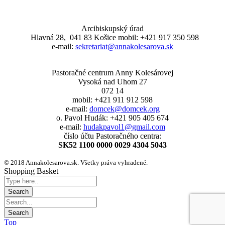
Arcibiskupský úrad
Hlavná 28, 041 83 Košice mobil: +421 917 350 598
e-mail:
sekretariat@annakolesarova.sk
Pastoračné centrum Anny Kolesárovej
Vysoká nad Uhom 27
072 14
mobil: +421 911 912 598
e-mail:
domcek@domcek.org
o. Pavol Hudák: +421 905 405 674
e-mail:
hudakpavol1@gmail.com
číslo účtu Pastoračného centra:
SK52 1100 0000 0029 4304 5043
© 2018 Annakolesarova.sk. Všetky práva vyhradené.
Shopping Basket
Top