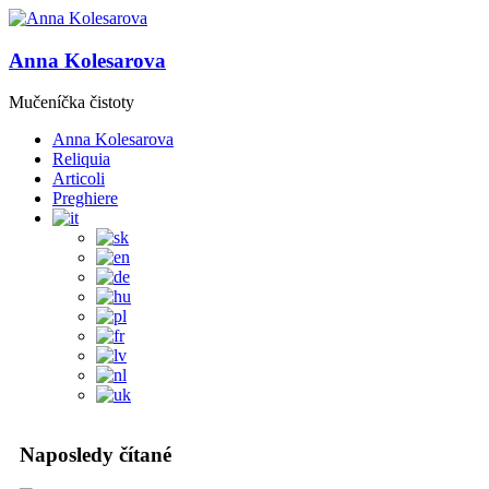
Anna Kolesarova
Mučeníčka čistoty
Anna Kolesarova
Reliquia
Articoli
Preghiere
Naposledy čítané