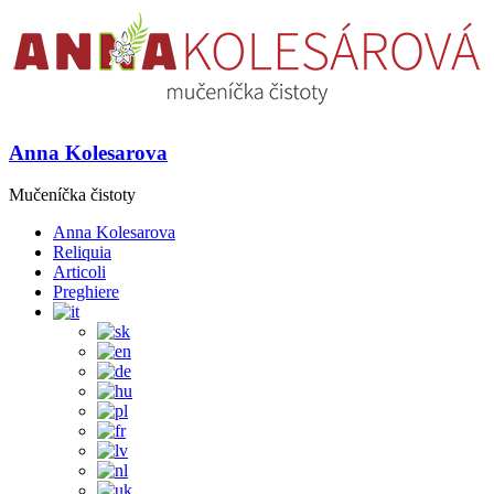
Anna Kolesarova
Mučeníčka čistoty
Anna Kolesarova
Reliquia
Articoli
Preghiere