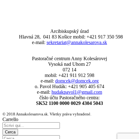
Arcibiskupský úrad
Hlavná 28, 041 83 Košice mobil: +421 917 350 598
e-mail:
sekretariat@annakolesarova.sk
Pastoračné centrum Anny Kolesárovej
Vysoká nad Uhom 27
072 14
mobil: +421 911 912 598
e-mail:
domcek@domcek.org
o. Pavol Hudák: +421 905 405 674
e-mail:
hudakpavol1@gmail.com
číslo účtu Pastoračného centra:
SK52 1100 0000 0029 4304 5043
© 2018 Annakolesarova.sk. Všetky práva vyhradené.
Carrello