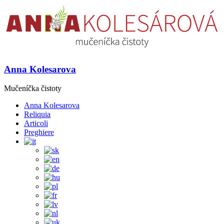
Anna Kolesarova
Mučeníčka čistoty
Anna Kolesarova
Reliquia
Articoli
Preghiere