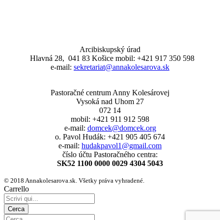
Arcibiskupský úrad
Hlavná 28, 041 83 Košice mobil: +421 917 350 598
e-mail:
sekretariat@annakolesarova.sk
Pastoračné centrum Anny Kolesárovej
Vysoká nad Uhom 27
072 14
mobil: +421 911 912 598
e-mail:
domcek@domcek.org
o. Pavol Hudák: +421 905 405 674
e-mail:
hudakpavol1@gmail.com
číslo účtu Pastoračného centra:
SK52 1100 0000 0029 4304 5043
© 2018 Annakolesarova.sk. Všetky práva vyhradené.
Carrello