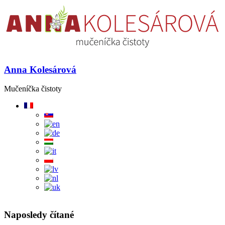
Anna Kolesárová
Mučeníčka čistoty
Naposledy čítané