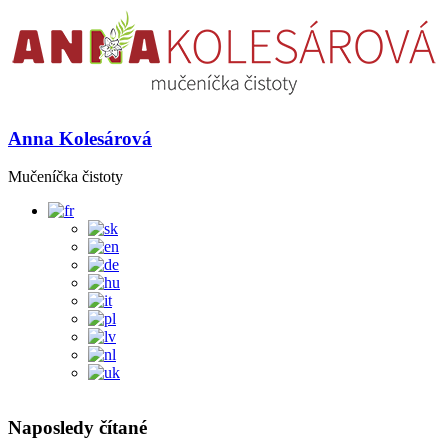
Anna Kolesárová
Mučeníčka čistoty
Naposledy čítané