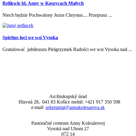
Relikwie bł. Anny w Koszycach Małych
Niech będzie Pochwalony Jezus Chrystus.... Przeprasz ...
Spiritus loci we wsi Vysoka
Gratulować jubileuszu Pielgrzymek Radości we wsi Vysoka nad ...
Arcibiskupský úrad
Hlavná 28, 041 83 Košice mobil: +421 917 350 598
e-mail:
sekretariat@annakolesarova.sk
Pastoračné centrum Anny Kolesárovej
Vysoká nad Uhom 27
072 14