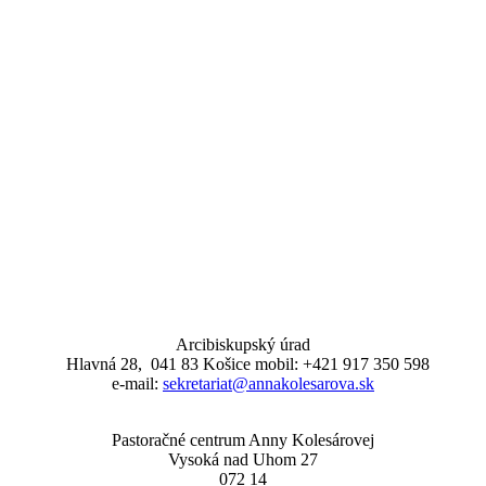
Arcibiskupský úrad
Hlavná 28, 041 83 Košice mobil: +421 917 350 598
e-mail:
sekretariat@annakolesarova.sk
Pastoračné centrum Anny Kolesárovej
Vysoká nad Uhom 27
072 14