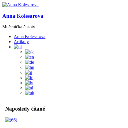
Anna Kolesarova
Mučeníčka čistoty
Anna Kolesarova
Artikuly
Naposledy čítané