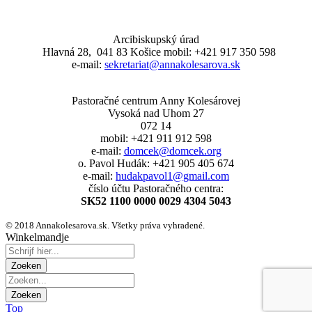
Arcibiskupský úrad
Hlavná 28, 041 83 Košice mobil: +421 917 350 598
e-mail:
sekretariat@annakolesarova.sk
Pastoračné centrum Anny Kolesárovej
Vysoká nad Uhom 27
072 14
mobil: +421 911 912 598
e-mail:
domcek@domcek.org
o. Pavol Hudák: +421 905 405 674
e-mail:
hudakpavol1@gmail.com
číslo účtu Pastoračného centra:
SK52 1100 0000 0029 4304 5043
© 2018 Annakolesarova.sk. Všetky práva vyhradené.
Winkelmandje
Top