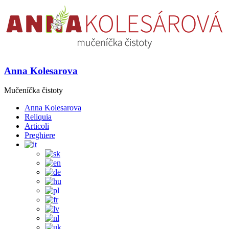
Anna Kolesarova
Mučeníčka čistoty
Anna Kolesarova
Reliquia
Articoli
Preghiere