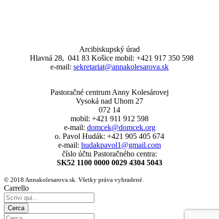
Arcibiskupský úrad
Hlavná 28, 041 83 Košice mobil: +421 917 350 598
e-mail:
sekretariat@annakolesarova.sk
Pastoračné centrum Anny Kolesárovej
Vysoká nad Uhom 27
072 14
mobil: +421 911 912 598
e-mail:
domcek@domcek.org
o. Pavol Hudák: +421 905 405 674
e-mail:
hudakpavol1@gmail.com
číslo účtu Pastoračného centra:
SK52 1100 0000 0029 4304 5043
© 2018 Annakolesarova.sk. Všetky práva vyhradené.
Carrello