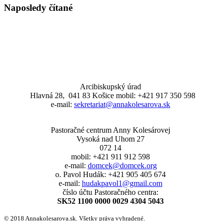
Naposledy čítané
Arcibiskupský úrad
Hlavná 28, 041 83 Košice mobil: +421 917 350 598
e-mail:
sekretariat@annakolesarova.sk
Pastoračné centrum Anny Kolesárovej
Vysoká nad Uhom 27
072 14
mobil: +421 911 912 598
e-mail:
domcek@domcek.org
o. Pavol Hudák: +421 905 405 674
e-mail:
hudakpavol1@gmail.com
číslo účtu Pastoračného centra:
SK52 1100 0000 0029 4304 5043
© 2018 Annakolesarova.sk. Všetky práva vyhradené.