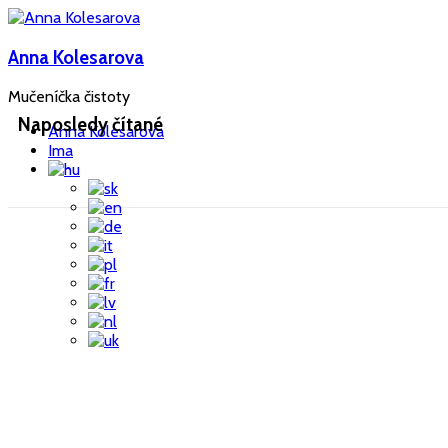
Anna Kolesarova
Mučeníčka čistoty
Naposledy čítané
Anna Kolesarova
Ima