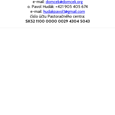
e-mail:
domcek@domcek.org
o. Pavol Hudák: +421 905 405 674
e-mail:
hudakpavol1@gmail.com
číslo účtu Pastoračného centra:
SK52 1100 0000 0029 4304 5043