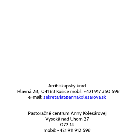
Arcibiskupský úrad
Hlavná 28, 041 83 Košice mobil: +421 917 350 598
e-mail:
sekretariat@annakolesarova.sk
Pastoračné centrum Anny Kolesárovej
Vysoká nad Uhom 27
072 14
mobil: +421 911 912 598