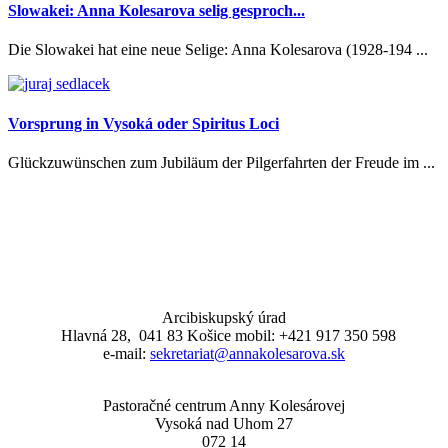
Slowakei: Anna Kolesarova selig gesproch...
Die Slowakei hat eine neue Selige: Anna Kolesarova (1928-194 ...
Vorsprung in Vysoká oder Spiritus Loci
Glückzuwünschen zum Jubiläum der Pilgerfahrten der Freude im ...
Arcibiskupský úrad
Hlavná 28, 041 83 Košice mobil: +421 917 350 598
e-mail:
sekretariat@annakolesarova.sk
Pastoračné centrum Anny Kolesárovej
Vysoká nad Uhom 27
072 14