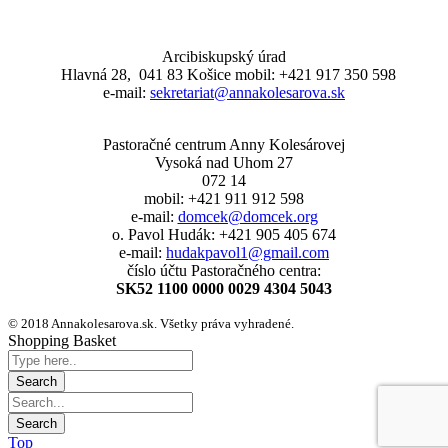
Arcibiskupský úrad
Hlavná 28, 041 83 Košice mobil: +421 917 350 598
e-mail:
sekretariat@annakolesarova.sk
Pastoračné centrum Anny Kolesárovej
Vysoká nad Uhom 27
072 14
mobil: +421 911 912 598
e-mail:
domcek@domcek.org
o. Pavol Hudák: +421 905 405 674
e-mail:
hudakpavol1@gmail.com
číslo účtu Pastoračného centra:
SK52 1100 0000 0029 4304 5043
© 2018 Annakolesarova.sk. Všetky práva vyhradené.
Shopping Basket
Top