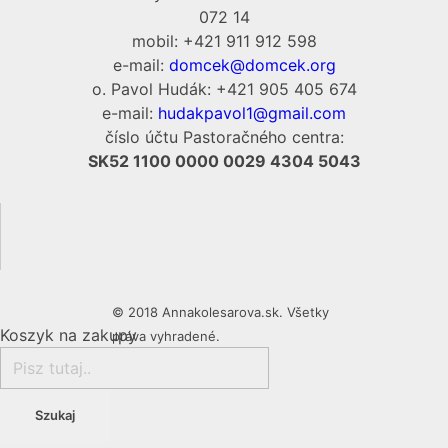
072 14
mobil: +421 911 912 598
e-mail:
domcek@domcek.org
o. Pavol Hudák: +421 905 405 674
e-mail:
hudakpavol1@gmail.com
číslo účtu Pastoračného centra:
SK52 1100 0000 0029 4304 5043
© 2018 Annakolesarova.sk. Všetky
Koszyk na zakupy
práva vyhradené.